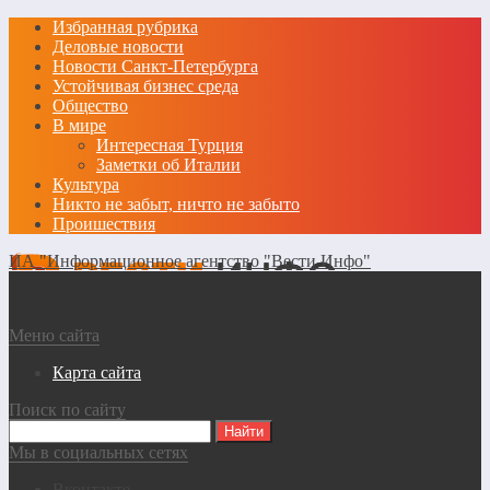
Избранная рубрика
Деловые новости
Новости Санкт-Петербурга
Устойчивая бизнес среда
Общество
В мире
Интересная Турция
Заметки об Италии
Культура
Никто не забыт, ничто не забыто
Проишествия
ИА "Информационное агентство "Вести Инфо"
Меню сайта
Карта сайта
Поиск по сайту
Мы в социальных сетях
Вконтакте