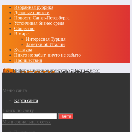
Избранная рубрика
Деловые новости
Новости Санкт-Петербурга
Устойчивая бизнес среда
Общество
В мире
Интересная Турция
Заметки об Италии
Культура
Никто не забыт, ничто не забыто
Проишествия
ИА "Информационное агентство "Вести Инфо"
Меню сайта
Карта сайта
Поиск по сайту
Мы в социальных сетях
Вконтакте