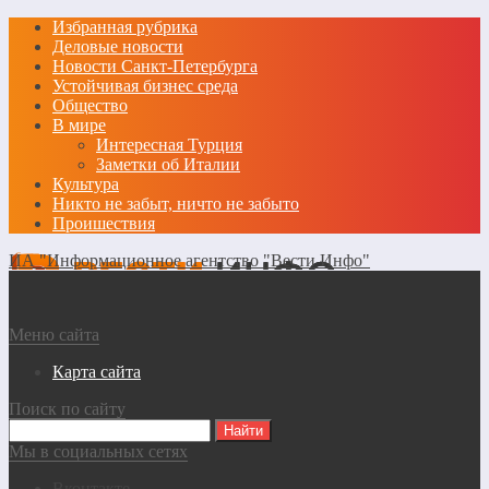
Избранная рубрика
Деловые новости
Новости Санкт-Петербурга
Устойчивая бизнес среда
Общество
В мире
Интересная Турция
Заметки об Италии
Культура
Никто не забыт, ничто не забыто
Проишествия
ИА "Информационное агентство "Вести Инфо"
Меню сайта
Карта сайта
Поиск по сайту
Мы в социальных сетях
Вконтакте