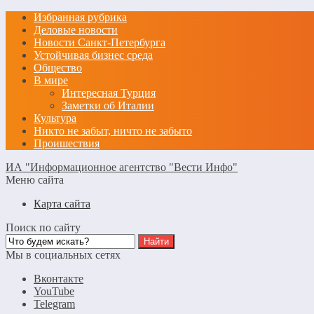
Избранная рубрика
Деловые новости
Новости Санкт-Петербурга
Устойчивая бизнес среда
Общество
В мире
Интересная Турция
Заметки об Италии
Культура
Никто не забыт, ничто не забыто
Проишествия
ИА "Информационное агентство "Вести Инфо"
Меню сайта
Карта сайта
Поиск по сайту
Мы в социальных сетях
Вконтакте
YouTube
Telegram