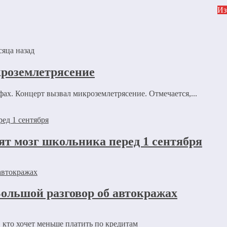
Из
сяца назад
кроземлетрясение
фах. Концерт вызвал микроземлетрясение. Отмечается,...
ят мозг школьника перед 1 сентября
ольшой разговор об автокражах