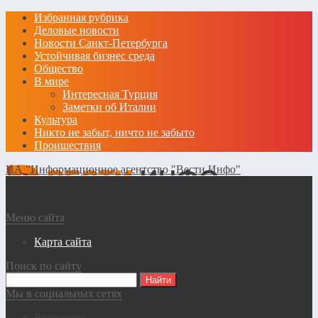
Избранная рубрика
Деловые новости
Новости Санкт-Петербурга
Устойчивая бизнес среда
Общество
В мире
Интересная Турция
Заметки об Италии
Культура
Никто не забыт, ничто не забыто
Проишествия
ИА "Информационное агентство "Вести Инфо"
Меню сайта
Карта сайта
Поиск по сайту
Мы в социальных сетях
Вконтакте