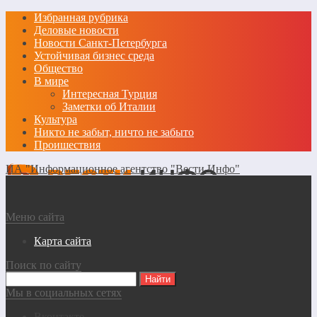
Избранная рубрика
Деловые новости
Новости Санкт-Петербурга
Устойчивая бизнес среда
Общество
В мире
Интересная Турция
Заметки об Италии
Культура
Никто не забыт, ничто не забыто
Проишествия
ИА "Информационное агентство "Вести Инфо"
Меню сайта
Карта сайта
Поиск по сайту
Мы в социальных сетях
Вконтакте