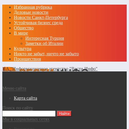
Избранная рубрика
Деловые новости
Новости Санкт-Петербурга
Устойчивая бизнес среда
Общество
В мире
Интересная Турция
Заметки об Италии
Культура
Никто не забыт, ничто не забыто
Проишествия
ИА "Информационное агентство "Вести Инфо"
Меню сайта
Карта сайта
Поиск по сайту
Мы в социальных сетях
Вконтакте