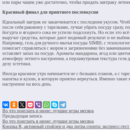
или пары чашек уже достаточно, чтобы придать завтраку летне
Красивый финал для приятного послевкусия
Идеальный завтрак не заканчивается с последним укусом. Чтоб
после себя раковину с тарелками, лучше убрать посуду сразу, п
йогурта и ягодного сока не успели подсохнуть. Но если это всё
выручат средства, которые дают видимый результат и не выбив
Например, гель для ручного мытья посуды SIMBL с технологие
помогает справляться с жиром и загрязнениями без замачивания
оставляет запах на посуде. Ароматы мандарина, ягод или цвет
атмосферу летнего настроения, а перламутровая текстура геля
делу эстетики.
Иногда красивое утро начинается не с больших планов, а с тар
напитка и кухни, в которую приятно вернуться. Именно такие 
настроение на весь день.
Во что поиграть в июне: лучшие игры месяца
Предыдущая запись
Во что поиграть в июне: лучшие игры месяца
Кнопка R, активный спойлер и два литра спорта: экспресс-тес