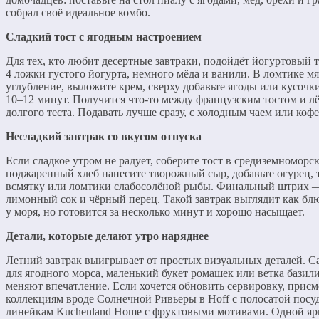
собрал своё идеальное комбо.
Сладкий тост с ягодным настроением
Для тех, кто любит десертные завтраки, подойдёт йогуртовый т
4 ложки густого йогурта, немного мёда и ванили. В ломтике мя
углубление, выложите крем, сверху добавьте ягоды или кусочки
10–12 минут. Получится что-то между французским тостом и лё
долгого теста. Подавать лучше сразу, с холодным чаем или кофе
Несладкий завтрак со вкусом отпуска
Если сладкое утром не радует, соберите тост в средиземноморс
поджаренный хлеб нанесите творожный сыр, добавьте огурец, т
всмятку или ломтики слабосолёной рыбы. Финальный штрих —
лимонный сок и чёрный перец. Такой завтрак выглядит как блю
у моря, но готовится за несколько минут и хорошо насыщает.
Детали, которые делают утро наряднее
Летний завтрак выигрывает от простых визуальных деталей. Са
для ягодного морса, маленький букет ромашек или ветка базили
меняют впечатление. Если хочется обновить сервировку, прис
коллекциям вроде Солнечной Ривьеры в Hoff с полосатой посу
линейкам Kuchenland Home с фруктовыми мотивами. Одной яр