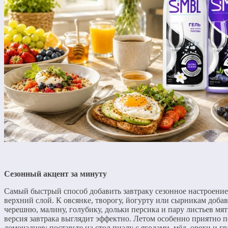
Сезонный акцент за минуту
Самый быстрый способ добавить завтраку сезонное настроени
верхний слой. К овсянке, творогу, йогурту или сырникам добав
черешню, малину, голубику, дольки персика и пару листьев мят
версия завтрака выглядит эффектно. Летом особенно приятно п
домочадцев: поставьте на стол пиалу с ягодами, мёд, орехи и г