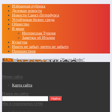
Избранная рубрика
Деловые новости
Новости Санкт-Петербурга
Устойчивая бизнес среда
Общество
В мире
Интересная Турция
Заметки об Италии
Культура
Никто не забыт, ничто не забыто
Проишествия
ИА "Информационное агентство "Вести Инфо"
Меню сайта
Карта сайта
Поиск по сайту
Мы в социальных сетях
Вконтакте