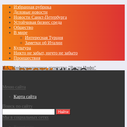
Избранная рубрика
Деловые новости
Новости Санкт-Петербурга
Устойчивая бизнес среда
Общество
В мире
Интересная Турция
Заметки об Италии
Культура
Никто не забыт, ничто не забыто
Проишествия
ИА "Информационное агентство "Вести Инфо"
Меню сайта
Карта сайта
Поиск по сайту
Мы в социальных сетях
Вконтакте