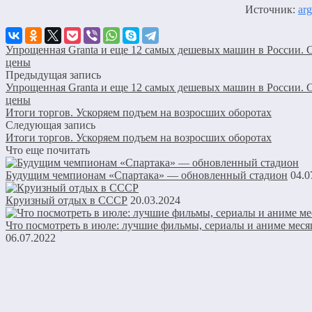
Источник:
arg
Упрощенная Granta и еще 12 самых дешевых машин в России. 
цены
Предыдущая запись
Упрощенная Granta и еще 12 самых дешевых машин в России. 
цены
Итоги торгов. Ускоряем подъем на возросших оборотах
Следующая запись
Итоги торгов. Ускоряем подъем на возросших оборотах
Что еще почитать
Будущим чемпионам «Спартака» — обновленный стадион
04.0
Круизный отдых в СССР
20.03.2024
Что посмотреть в июле: лучшие фильмы, сериалы и аниме меся
06.07.2022