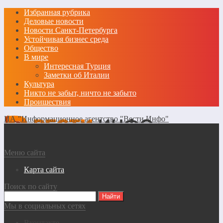
Избранная рубрика
Деловые новости
Новости Санкт-Петербурга
Устойчивая бизнес среда
Общество
В мире
Интересная Турция
Заметки об Италии
Культура
Никто не забыт, ничто не забыто
Проишествия
ИА "Информационное агентство "Вести Инфо"
Меню сайта
Карта сайта
Поиск по сайту
Мы в социальных сетях
Вконтакте