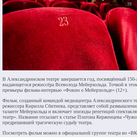
В Александринском театре завершается год, посвящённый 150-
выдающегося режиссёра Всеволода Мейерхольда. Точкой в это
премьеры фильма-интервью «Фокин о Мейерхольде» (12+).
Фильм, созданный командой медиацентра Александринского те
режиссера Кирилла Сбитнева, представляет собой размышлен
таланте Мейерхольда и включает эпизоды репетиций спектакл
театр». Название отсылает к статье Платона Керженцева «Чужо
предрешившей трагическую судьбу театра.
Посмотреть фильм можно в официальной группе театра во «ВК