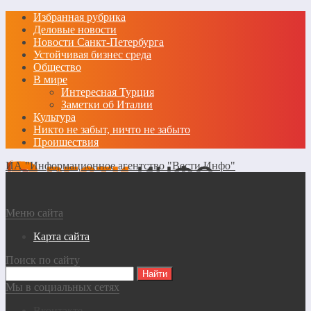
Избранная рубрика
Деловые новости
Новости Санкт-Петербурга
Устойчивая бизнес среда
Общество
В мире
Интересная Турция
Заметки об Италии
Культура
Никто не забыт, ничто не забыто
Проишествия
ИА "Информационное агентство "Вести Инфо"
Меню сайта
Карта сайта
Поиск по сайту
Мы в социальных сетях
Вконтакте