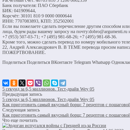
Расчётный счёт: 40703 810 5 1200 0002359
Банк получателя: ПАО Сбербанк
БИК: 041909644,
Корсчёт: 30101 810 9 0000 0000644
ИНН: 7707083893, КПП: 352502001
Если вы пожелаете сделать перечисление другим способом или
лица, будем рады вашему запросу на почту:dobro@argumenti.ru 
+7 (953) 507-03-71; +7 (495) 981-68-26; +7 (495) 981-68-36.
Кроме того, можно сделать перевод по номеру мобильного телеф
22, Андрей Александрович В. В ТЕМЕ перевода просим написа
ПОЖЕРТВОВАНИЕ.
Поделиться Поделиться ВКонтакте Telegram Whatsapp Однокл
5 секунд за 6,5 миллионов. Тест-драйв Wey 05
Предыдущая запись
5 секунд за 6,5 миллионов. Тест-драйв Wey 05
Как приготовить самый вкусный борщ: 7 рецептов с пошагово
Следующая запись
Как приготовить самый вкусный борщ: 7 рецептов с пошагово
Что еще почитать