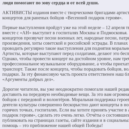
люди помогают по зову сердца и от всей души.
АКТИВИСТЫ издания вместе с творческими бригадами артист
концертов для раненых бойцов «Весенний подарок героям».
Первые выступления пройдут уже на этой неделе – 12 апреля т
вместе с «АН» выступит в госпиталях Москвы и Подмосковья.
концертов прозвучат песни военных лет, народные песни, пат
произведения, хиты советской и российской эстрады. В плана
проводить регулярно такие выступления для поднятия морально
Артисты, которые выступают перед солдатами, делают это беспл
Однако, чтобы провести концерт на достойном уровне, нам тре
профессиональное музыкальное оборудование, а чтобы приехат
транспорт. Также после концерта, чтобы порадовать бойцов, в
подарки. За эту финансовую часть проекта ответственен наш 
«Аргументы добрых дел».
Дорогие читатели, вы уже неоднократно помогали нашей редак
доставить на передовую необходимые вещи. За это вам огромна
бойцов с передовой и волонтёров. Моральная поддержка героев
деятели культуры совершенно бескорыстно дают концерты в н
горячих точках, госпиталях. Если вы хотите принять участие 
подарок героям», сделать это очень легко. Отчёты о состоявши
публиковать на страницах газеты, сайте издания и в социальны
помощь – это приближение нашей общей Победы!