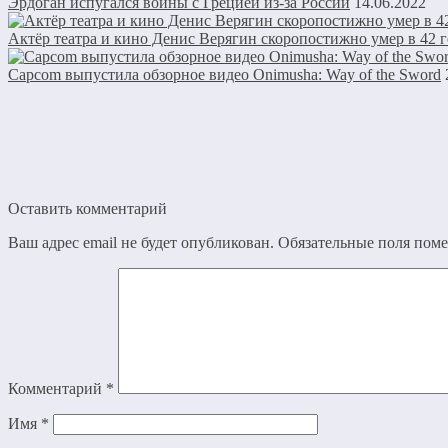
Эрдоган испугался войны с Грецией из-за России
14.06.2022
Актёр театра и кино Денис Верягин скоропостижно умер в 42 г
Capcom выпустила обзорное видео Onimusha: Way of the Sword
Оставить комментарий
Ваш адрес email не будет опубликован.
Обязательные поля пом
Комментарий
*
Имя
*