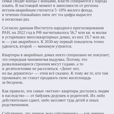
семьи сводят концы с концами, власти собираются у народа
изъять. В настоящий момент в зависимости от региона
ветхим-аварийным считается 5−10% жилого фонда,
в течении ближайших пяти лет эта цифра вырастет
в несколько раз.
Согласно данным Института народного прогнозирования
РАН, на 2022 год в РФ насчитывалось 56,7 млн кв. м жилья
в устаревших многоквартирных домах, из них 19,7 млн кв.
м — уже аварийного. К 2030-му первый показатель точно
удвоится, второй — минимум утроится.
Квартиры в аварийных домах некто специально не покупает,
это очередная чиновничья выдумка. Потому, что
разваливающиеся строения могут годами, а то
и десятилетиями не расселяться. «Денег нет,
но вы держитесь» — этим всё сказано. К тому же те, кто там
проживает, не станут продавать свою жилплощадь
за бесценок.
Как правило, эти самые «ветхие» квартиры достались людям
в наследство — от бабушек-дедушек и родителей. Их либо
действительно сдают, либо заселяют туда детей и иных
родственников.
Собственно, это личное дело собственника — как именно