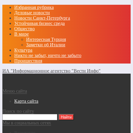
Избранная рубрика
Деловые новости
Новости Санкт-Петербурга
Устойчивая бизнес среда
Общество
В мире
Интересная Турция
Заметки об Италии
Культура
Никто не забыт, ничто не забыто
Проишествия
ИА "Информационное агентство "Вести Инфо"
Меню сайта
Карта сайта
Поиск по сайту
Мы в социальных сетях
Вконтакте