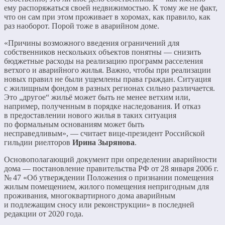
ему распоряжаться своей недвижимостью. К тому же не факт,
что он сам при этом проживает в хоромах, как правило, как
раз наоборот. Порой тоже в аварийном доме.
«Причины возможного введения ограничений для
собственников нескольких объектов понятны — снизить
бюджетные расходы на реализацию программ расселения
ветхого и аварийного жилья. Важно, чтобы при реализации
новых правил не были ущемлены права граждан. Ситуация
с жилищным фондом в разных регионах сильно различается.
Это „другое“ жильё может быть не менее ветхим или,
например, полученным в порядке наследования. И отказ
в предоставлении нового жилья в таких ситуация
по формальным основаниям может быть
несправедливым», — считает вице-президент Российской
гильдии риелторов
Ирина Зырянова
.
Основополагающий документ при определении аварийности
дома — постановление правительства РФ от 28 января 2006 г.
№ 47 «Об утверждении Положения о признании помещения
жилым помещением, жилого помещения непригодным для
проживания, многоквартирного дома аварийным
и подлежащим сносу или реконструкции» в последней
редакции от 2020 года.