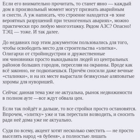
Если его внимательно прочитать, то станет явно — каждый
дом в произвольный момент могут признать аварийным
и снести. А уж написать, что строение находится «в зоне
вероятных разрушений при техногенных авариях», можно
практически про любую многоэтажку. Рядом АЗС? Опасно!
ТЭЦ — тоже. И так далее.
До недавних пор этим документом пользовались для того,
чтобы освободить место для строительства «элитки».
Олигархи от стройиндустрии и дружественные
им чиновники просто выкидывали людей из центральных
районов больших городов, переселяя на окраины. Вроде как
всё законно, не подкопаешься. Причём сносили даже вечные
«сталинки», и на их месте вырастали безвкусные аляповатые
хоромы для нуворишей.
Сейчас данная тема уже не актуальна, рынок недвижимости
в полном ауте —все ждут обвала цен.
Если так пойдёт и дальше, то все стройки просто остановятся.
Впрочем, «элитку» уже и так перестали возводить, и сносить
ради неё дома уже не актуально.
Судя по всему, акцент хотят несколько сместить — не просто
выселять народ «в бубеня», а полностью лишать