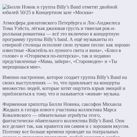
Атмосфера довлатовского Петербурга и Лос-Анджелеса
Тома Уэйста, лёгкая джазовая грусть и тяжелая рок-н-
ролльная романтика — всё это включено в концертную
программу группы Billy’s band. А ещё музыканты из
северной столицы исполнят свои лучшие песни: как хорошо
известные «Коктейль из лунного света и вина», «Блюз в
голове» и «Оторвемся по-питерски», так и недавно
представленные «Мама, забери», «Старомоден» и «Ты
мерещишься мне».
Именно настроение, которое создает группа Billy’s Band на
своих выступлениях — то, что привлекает на концерты
множество людей, которые хотят ощутить взрыв эмоций и
приблизиться к тому, что и называется «живая» музыка.
Фирменная хрипотца Билли Новика, саксофон Михаила
Жидких и гитара нового участника коллектива Марса
Ковалевского — обязательные атрибуты этого,
фантастически обаятельного коллектива Billy’s Band. Они
все делают так, как нравится им самим и с хорошим вкусом.
Поэтому все больше времени проводят на театральных