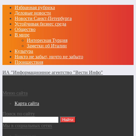
Избранная рубрика
Деловые новости
Новости Санкт-Петербурга
Устойчивая бизнес среда
Общество
В мире
Интересная Турция
Заметки об Италии
Культура
Никто не забыт, ничто не забыто
Проишествия
ИА "Информационное агентство "Вести Инфо"
Меню сайта
Карта сайта
Поиск по сайту
Мы в социальных сетях
Вконтакте