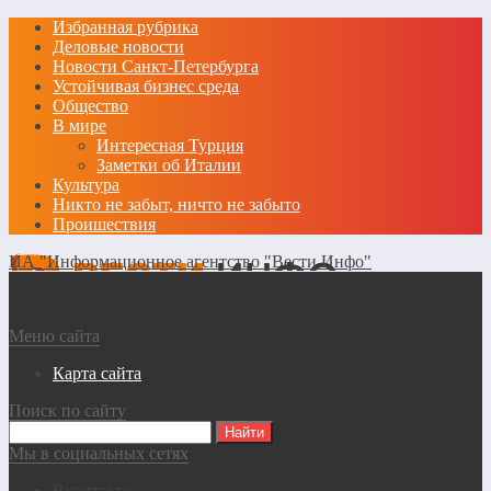
Избранная рубрика
Деловые новости
Новости Санкт-Петербурга
Устойчивая бизнес среда
Общество
В мире
Интересная Турция
Заметки об Италии
Культура
Никто не забыт, ничто не забыто
Проишествия
ИА "Информационное агентство "Вести Инфо"
Меню сайта
Карта сайта
Поиск по сайту
Мы в социальных сетях
Вконтакте