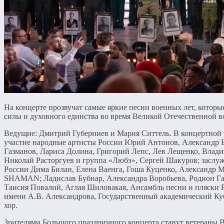
На концерте прозвучат самые яркие песни военных лет, которы
силы и духовного единства во время Великой Отечественной 
Ведущие: Дмитрий Губерниев и Мария Ситтель. В концертной
участие народные артисты России Юрий Антонов, Александр 
Газманов, Лариса Долина, Григорий Лепс, Лев Лещенко, Влад
Николай Расторгуев и группа «Любэ», Сергей Шакуров; заслу
России Дима Билан, Елена Ваенга, Гоша Куценко, Александр М
SHAMAN; Ладислав Бубнар, Александра Воробьева, Родион Газ
Таисия Повалий, Аглая Шиловакая, Ансамбль песни и пляски
имени А.В. Александрова, Государственный академический Ку
хор.
Зрителями Большого праздничного концерта станут ветераны 