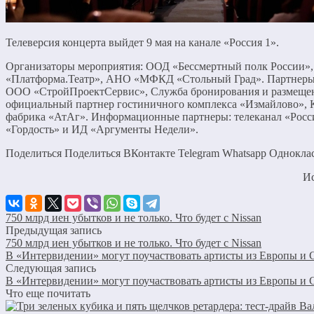
Телеверсия концерта выйдет 9 мая на канале «Россия 1».
Организаторы мероприятия: ООД «Бессмертный полк России»
«Платформа.Театр», АНО «МФКД «Стольный Град». Партнер
ООО «СтройПроектСервис», Служба бронирования и размеще
официальный партнер гостиничного комплекса «Измайлово», 
фабрика «АтАг». Информационные партнеры: телеканал «Росси
«Гордость» и ИД «Аргументы Недели».
Поделиться Поделиться ВКонтакте Telegram Whatsapp Однокл
И
750 млрд иен убытков и не только. Что будет с Nissan
Предыдущая запись
750 млрд иен убытков и не только. Что будет с Nissan
В «Интервидении» могут поучаствовать артисты из Европы 
Следующая запись
В «Интервидении» могут поучаствовать артисты из Европы 
Что еще почитать