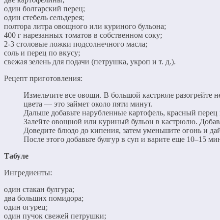
один болгарский перец;
один стебель сельдерея;
полтора литра овощного или куриного бульона;
400 г нарезанных томатов в собственном соку;
2-3 столовые ложки подсолнечного масла;
соль и перец по вкусу;
свежая зелень для подачи (петрушка, укроп и т. д.).
Рецепт приготовления:
Измельчите все овощи. В большой кастрюле разогрейте не
цвета — это займет около пяти минут.
Дальше добавьте нарубленные картофель, красный перец 
Залейте овощной или куриный бульон в кастрюлю. Добавь
Доведите блюдо до кипения, затем уменьшите огонь и да
После этого добавьте булгур в суп и варите еще 10–15 ми
Табуле
Ингредиенты:
один стакан булгура;
два больших помидора;
один огурец;
один пучок свежей петрушки;