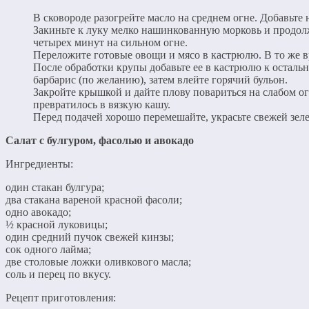
В сковороде разогрейте масло на среднем огне. Добавьте 
Закиньте к луку мелко нашинкованную морковь и продолжа
четырех минут на сильном огне.
Переложите готовые овощи и мясо в кастрюлю. В то же вр
После обработки крупы добавьте ее в кастрюлю к осталь
барбарис (по желанию), затем влейте горячий бульон.
Закройте крышкой и дайте плову повариться на слабом ог
превратилось в вязкую кашу.
Перед подачей хорошо перемешайте, украсьте свежей зел
Салат с булгуром, фасолью и авокадо
Ингредиенты:
один стакан булгура;
два стакана вареной красной фасоли;
одно авокадо;
½ красной луковицы;
один средний пучок свежей кинзы;
сок одного лайма;
две столовые ложки оливкового масла;
соль и перец по вкусу.
Рецепт приготовления: