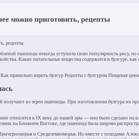
 нее можно приготовить, рецепты
дробленой пшеницы некогда уступила свою популярность рису, но 
войства. Какие питательные вещества содержатся в булгуре, как
р Как правильно варить булгур Рецепты с булгуром Пищевая ценн
лась
 получают из зерен пшеницы. При изготовлении булгура их пров
ание относится к IX веку до нашей эры — оно было сделано на 
озник на Ближнем Востоке, где пшеница была широко распростр
Причерноморья и Средиземноморья. Но вместе с походами Алекса