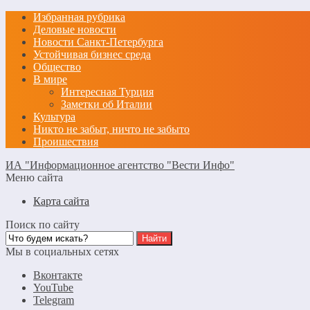
Избранная рубрика
Деловые новости
Новости Санкт-Петербурга
Устойчивая бизнес среда
Общество
В мире
Интересная Турция
Заметки об Италии
Культура
Никто не забыт, ничто не забыто
Проишествия
ИА "Информационное агентство "Вести Инфо"
Меню сайта
Карта сайта
Поиск по сайту
Мы в социальных сетях
Вконтакте
YouTube
Telegram