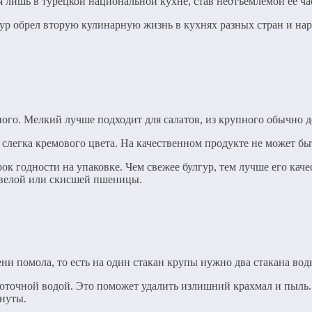
 лишь в турецкой национальной кухне, став неотъемлемой ее ча
р обрел вторую кулинарную жизнь в кухнях разных стран и нар
ного. Мелкий лучше подходит для салатов, из крупного обычно д
слегка кремового цвета. На качественном продукте не может бы
рок годности на упаковке. Чем свежее булгур, тем лучше его ка
евелой или скисшей пшеницы.
ни помола, то есть на один стакан крупы нужно два стакана вод
оточной водой. Это поможет удалить излишний крахмал и пыль. 
инуты.