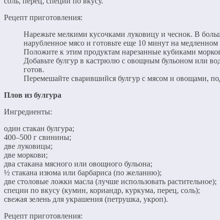
соль, перец, специи по вкусу.
Рецепт приготовления:
Нарежьте мелкими кусочками луковицу и чеснок. В большо
нарубленное мясо и готовьте еще 10 минут на медленном 
Положите к этим продуктам нарезанные кубиками морковь
Добавьте булгур в кастрюлю с овощным бульоном или водой
готов.
Перемешайте сварившийся булгур с мясом и овощами, под
Плов из булгура
Ингредиенты:
один стакан булгура;
400–500 г свинины;
две луковицы;
две моркови;
два стакана мясного или овощного бульона;
½ стакана изюма или барбариса (по желанию);
две столовые ложки масла (лучше использовать растительное);
специи по вкусу (кумин, кориандр, куркума, перец, соль);
свежая зелень для украшения (петрушка, укроп).
Рецепт приготовления: