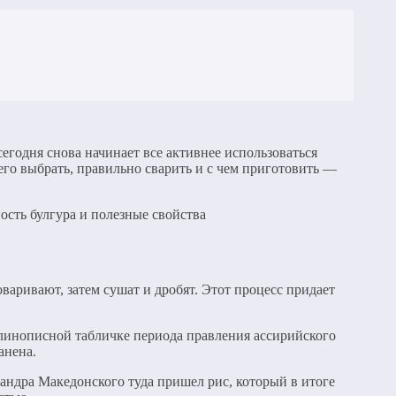
сегодня снова начинает все активнее использоваться
 его выбрать, правильно сварить и с чем приготовить —
ость булгура и полезные свойства
аривают, затем сушат и дробят. Этот процесс придает
клинописной табличке периода правления ассирийского
анена.
ндра Македонского туда пришел рис, который в итоге