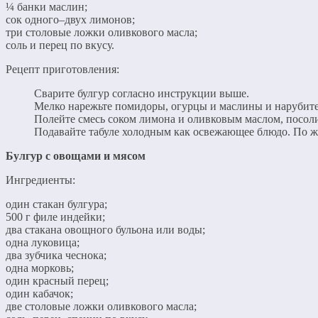
¼ банки маслин;
сок одного–двух лимонов;
три столовые ложки оливкового масла;
соль и перец по вкусу.
Рецепт приготовления:
Сварите булгур согласно инструкции выше.
Мелко нарежьте помидоры, огурцы и маслины и нарубите
Полейте смесь соком лимона и оливковым маслом, посоли
Подавайте табуле холодным как освежающее блюдо. По ж
Булгур с овощами и мясом
Ингредиенты:
один стакан булгура;
500 г филе индейки;
два стакана овощного бульона или воды;
одна луковица;
два зубчика чеснока;
одна морковь;
один красный перец;
один кабачок;
две столовые ложки оливкового масла;