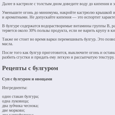
Далее в кастрюле с толстым дном доведите воду до кипения и 
Уменьшите огонь до минимума, накройте кастрюлю крышкой и д
и ароматными. Не допускайте кипения — это испортит характ
В булгуре содержатся водорастворимые витамины группы В, рас
теряется около 30% пользы продукта, если не варить крупу в ки
Также не стоит во время варки перемешивать булгур. Это позв
масла.
После того как булгур приготовится, выключите огонь и оставь
разбить сгустки и придать ему легкую и рассыпчатую текстуру.
Рецепты с булгуром
Суп с булгуром и овощами
Ингредиенты:
один стакан булгура;
одна луковица;
два зубчика чеснока;
две моркови;
две картофелины;