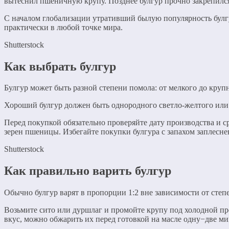
вытеснил пшеничную крупу. Позднее булгур прочно закрепился
С началом глобализации утративший былую популярность булгу
практически в любой точке мира.
Shutterstock
Как выбрать булгур
Булгур может быть разной степени помола: от мелкого до круп
Хороший булгур должен быть однородного светло-желтого или 
Перед покупкой обязательно проверяйте дату производства и с
зерен пшеницы. Избегайте покупки булгура с запахом заплесн
Shutterstock
Как правильно варить булгур
Обычно булгур варят в пропорции 1:2 вне зависимости от степе
Возьмите сито или дуршлаг и промойте крупу под холодной пр
вкус, можно обжарить их перед готовкой на масле одну−две м