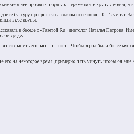
закиньте в нее промытый булгур. Перемешайте крупу с водой, чт
айте булгуру прогреться на слабом огне около 10–15 минут. За
ерный вкус крупы.
сказала в беседе с «Газетой.Ru» диетолог Наталья Петрова. Име
слой среде.
олит сохранить его рассыпчатость. Чтобы зерна были более мягк
те его на некоторое время (примерно пять минут), чтобы он еще