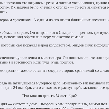
ть апостолов столкнулись с резким числом уверовавших, нужн
сти». Их задачей было «печься о столах» — то есть заниматься 
ние.
 первым мучеником. А одним из его шести ближайших помощник
сбежал в страхе. Он отправился в Самарию — регион, где иудее
в, исцеления) обратили в веру множество самарян.
оторый сам поражал народ колдовством. Увидев силу, исходящу
спешного управленца и миссионера. Он показывает, что для слу
тыни) и готовность идти туда, куда пошлют.
семидесяти», можно оставить след в истории, сравнимый со след
сада на затянувшееся муторное дело. Изначально так называли
день 24 октября, с его слякотью и распутицей, заставлял все д
Что можно делать 24 октября?
а дня — чистота в доме. Выброси хлам, протри пыль, вымой пол.
алконе!
Заняться рукоделием или хобби.
Филипп — покровитель