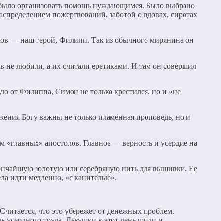
о было организовать помощь нуждающимся. Было выбрано
распределением пожертвований, заботой о вдовах, сиротах
ов — наш герой, Филипп. Так из обычного мирянина он
в не любили, а их считали еретиками. И там он совершил
ю от Филиппа, Симон не только крестился, но и «не
жения Богу важны не только пламенная проповедь, но и
ом «главных» апостолов. Главное — верность и усердие на
 тончайшую золотую или серебряную нить для вышивки. Ее
ела идти медленно, «с канителью».
 Считается, что это убережет от денежных проблем.
 усердного труда. Девушки в этот день шили и