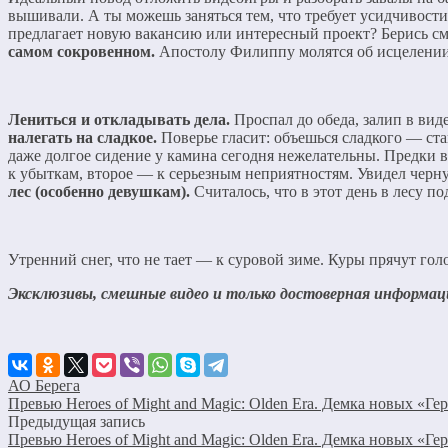
вышивали. А ты можешь заняться тем, что требует усидчивости:
предлагает новую вакансию или интересный проект? Берись смел
самом сокровенном.
Апостолу Филиппу молятся об исцелении 
Лениться и откладывать дела.
Проспал до обеда, залип в вид
налегать на сладкое.
Поверье гласит: объешься сладкого — ст
даже долгое сидение у камина сегодня нежелательны. Предки ве
к убыткам, второе — к серьезным неприятностям. Увидел черну
лес (особенно девушкам).
Считалось, что в этот день в лесу п
Утренний снег, что не тает — к суровой зиме. Куры прячут го
Эксклюзивы, смешные видео и только достоверная информ
АО Берега
Превью Heroes of Might and Magic: Olden Era. Демка новых «
Предыдущая запись
Превью Heroes of Might and Magic: Olden Era. Демка новых «