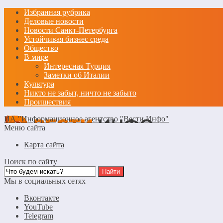
Избранная рубрика
Деловые новости
Новости Санкт-Петербурга
Устойчивая бизнес среда
Общество
В мире
Интересная Турция
Заметки об Италии
Культура
Никто не забыт, ничто не забыто
Проишествия
ИА "Информационное агентство "Вести Инфо"
Меню сайта
Карта сайта
Поиск по сайту
Мы в социальных сетях
Вконтакте
YouTube
Telegram