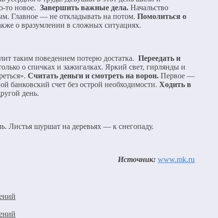
то-то новое.
Завершить важные дела.
Начальство
ным. Главное — не откладывать на потом.
Помолиться о
акже о вразумлении в сложных ситуациях.
улит таким поведением потерю достатка.
Переедать и
 только о спичках и зажигалках. Яркий свет, гирлянды и
реться».
Считать деньги и смотреть на ворон.
Первое —
ой банковский счет без острой необходимости.
Ходить в
другой день.
ь. Листья шуршат на деревьях — к снегопаду.
Источник:
www.mk.ru
нений
нений