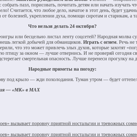
 собрать пазл, порисовать, почитать детям или начать изучать ч
о! Считается, что любое дело, начатое в этот день, будет удач
от болезней, укреплении духа, помощи сиротам и старикам, а т
Что нельзя делать 24 октября?
еоигры или бесцельно листал ленту соцсетей? Народная молва с
анешь легкой добычей для обманщиков.
Играть с огнем
. Речь не
рили, что это может привлечь злых духов, которые захотят «пог
ю птицу за окном — лучше отвернись. И не проверяй сегодня св
одстерегает смертельная опасность. Лучше перенеси прогулку на 
Народные приметы на погоду:
лову под крыло — жди похолодания. Туман утром — будет оттепел
ация — «МК» в MAX
Героев» вызывает поровну приятной ностальгии и тревожных сом
Героев» вызывает поровну приятной ностальгии и тревожных сом