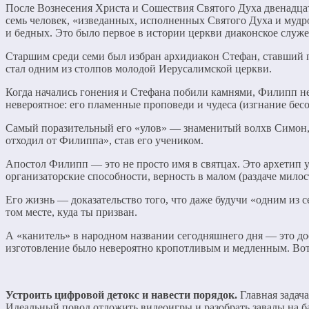
После Вознесения Христа и Сошествия Святого Духа двенадца
семь человек, «изведанных, исполненных Святого Духа и мудро
и бедных. Это было первое в истории церкви диаконское служе
Старшим среди семи был избран архидиакон Стефан, ставший
стал одним из столпов молодой Иерусалимской церкви.
Когда начались гонения и Стефана побили камнями, Филипп не 
невероятное: его пламенные проповеди и чудеса (изгнание бесо
Самый поразительный его «улов» — знаменитый волхв Симон, к
отходил от Филиппа», став его учеником.
Апостол Филипп — это не просто имя в святцах. Это архетип у
организаторские способности, верность в малом (раздаче милос
Его жизнь — доказательство того, что даже будучи «одним из 
том месте, куда ты призван.
А «канитель» в народном названии сегодняшнего дня — это до
изготовление было невероятно кропотливым и медленным. Вот и 
Устроить цифровой детокс и навести порядок.
Главная задач
Идеальный повод отложить видеоигры и разобрать завалы на б