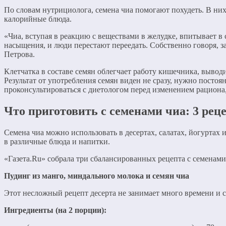
По словам нутрициолога, семена чиа помогают похудеть. В ни
калорийные блюда.
«Чиа, вступая в реакцию с веществами в желудке, впитывает в
насыщения, и люди перестают переедать. Собственно говоря, за
Петрова.
Клетчатка в составе семян облегчает работу кишечника, вывод
Результат от употребления семян виден не сразу, нужно постоя
проконсультироваться с диетологом перед изменением рациона,
Что приготовить с семенами чиа: 3 рец
Семена чиа можно использовать в десертах, салатах, йогуртах 
в различные блюда и напитки.
«Газета.Ru» собрала три сбалансированных рецепта с семенами
Пудинг из манго, миндального молока и семян чиа
Этот несложный рецепт десерта не занимает много времени и 
Ингредиенты (на 2 порции):