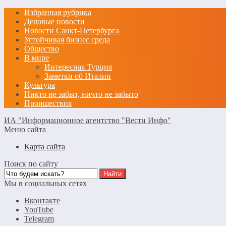
Избранная рубрика
Деловые новости
Новости Санкт-Петербурга
Устойчивая бизнес среда
Общество
В мире
Интересная Турция
Заметки об Италии
Культура
Никто не забыт, ничто не забыто
Проишествия
ИА "Информационное агентство "Вести Инфо"
Меню сайта
Карта сайта
Поиск по сайту
Мы в социальных сетях
Вконтакте
YouTube
Telegram