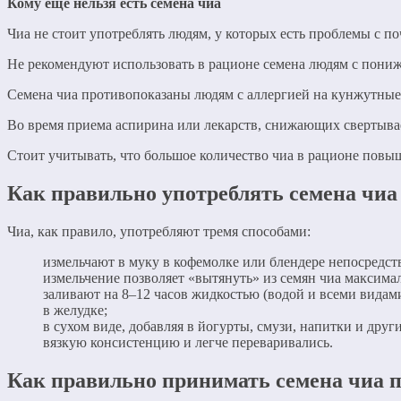
Кому еще нельзя есть семена чиа
Чиа не стоит употреблять людям, у которых есть проблемы с п
Не рекомендуют использовать в рационе семена людям с пониж
Семена чиа противопоказаны людям с аллергией на кунжутные
Во время приема аспирина или лекарств, снижающих свертывае
Стоит учитывать, что большое количество чиа в рационе повыш
Как правильно употреблять семена чиа
Чиа, как правило, употребляют тремя способами:
измельчают в муку в кофемолке или блендере непосредст
измельчение позволяет «вытянуть» из семян чиа максима
заливают на 8–12 часов жидкостью (водой и всеми видам
в желудке;
в сухом виде, добавляя в йогурты, смузи, напитки и дру
вязкую консистенцию и легче переваривались.
Как правильно принимать семена чиа п