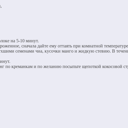
,
локе на 5-10 минут.
оженное, сначала дайте ему оттаять при комнатной температуре
ухшими семенами чиа, кусочки манго и жидкую стевию. В тече
инут.
динг по креманкам и по желанию посыпьте щепоткой кокосовой с