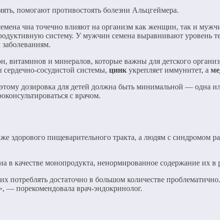
ять, помогают противостоять болезни Альцгеймера.
емена чиа точечно влияют на организм как женщин, так и мужч
продуктивную систему. У мужчин семена выравнивают уровень 
 заболеваниям.
он, витаминов и минералов, которые важны для детского органи
 сердечно-сосудистой системы,
цинк
укрепляет иммунитет, а
ме
этому дозировка для детей должна быть минимальной — одна ил
роконсультироваться с врачом.
даже здорового пищеварительного тракта, а людям с синдромом р
а в качестве монопродукта, ненормированное содержание их в 
 их потреблять достаточно в большом количестве проблематично
», — порекомендовала врач-эндокринолог.