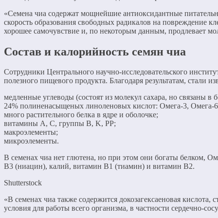
«Семена чиа содержат мощнейшие антиоксидантные питательные
скорость образования свободных радикалов на повреждение кл
хорошее самочувствие и, по некоторым данным, продлевает мо
Состав и калорийность семян чиа
Сотрудники Центрального научно-исследовательского институт
полезного пищевого продукта. Благодаря результатам, стали из
медленные углеводы (состоят из молекул сахара, но связаны в 
24% полиненасыщеных линоленовых кислот: Омега-3, Омега-6
много растительного белка в ядре и оболочке;
витамины А, С, группы В, K, PP;
макроэлементы;
микроэлементы.
В семенах чиа нет глютена, но при этом они богаты белком, 
В3 (ниацин), калий, витамин В1 (тиамин) и витамин В2.
Shutterstock
«В семенах чиа также содержится докозагексаеновая кислота, 
условия для работы всего организма, в частности сердечно-со