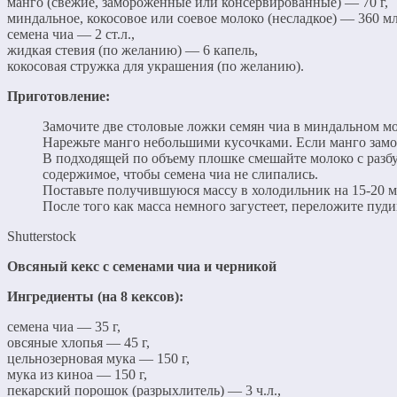
манго (свежие, замороженные или консервированные) — 70 г,
миндальное, кокосовое или соевое молоко (несладкое) — 360 мл
семена чиа — 2 ст.л.,
жидкая стевия (по желанию) — 6 капель,
кокосовая стружка для украшения (по желанию).
Приготовление:
Замочите две столовые ложки семян чиа в миндальном мо
Нарежьте манго небольшими кусочками. Если манго замор
В подходящей по объему плошке смешайте молоко с разб
содержимое, чтобы семена чиа не слипались.
Поставьте получившуюся массу в холодильник на 15-20 м
После того как масса немного загустеет, переложите пу
Shutterstock
Овсяный кекс с семенами чиа и черникой
Ингредиенты (на 8 кексов):
семена чиа — 35 г,
овсяные хлопья — 45 г,
цельнозерновая мука — 150 г,
мука из киноа — 150 г,
пекарский порошок (разрыхлитель) — 3 ч.л.,