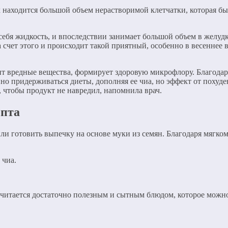
х находится большой объем нерастворимой клетчатки, которая б
 себя жидкость, и впоследствии занимает большой объем в желуд
 счет этого и происходит такой приятный, особенно в весеннее 
ит вредные вещества, формирует здоровую микрофлору. Благодар
нно придерживаться диеты, дополняя ее чиа, но эффект от похуд
 чтобы продукт не навредил, напомнила врач.
епта
или готовить выпечку на основе муки из семян. Благодаря мягко
 чиа.
считается достаточно полезным и сытным блюдом, которое можн