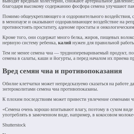
выводят вредный холестерин, снижают артериальное давление;
благодаря высокому содержанию фосфора семена улучшают пам
Помимо общеукрепляющего и оздоровительного воздействия, с
в менопаузе и оказывают оздоравливающее воздействие на ре
противостоять простатиту, аденоме простаты и онкологическим
Кроме того, они содержат много белка, жиров, пищевых волок
нервную систему ребенка,
калий
нужен для правильной работы
Тем не менее семена чиа — трудноперевариваемый продукт, по
семена в салаты, каши и йогурты, а перед началом их приема п
Вред семян чиа и противопоказания
Обилие клетчатки может непредсказуемо сказаться на работе 
энтероколитами семена чиа противопоказаны.
К плохим последствиям может привести увлечение семенами чи
«Семена очень хорошо впитывают влагу, поэтому в сухом виде
употреблять в замоченном виде, например, в кокосовом молоке
Shutterstock