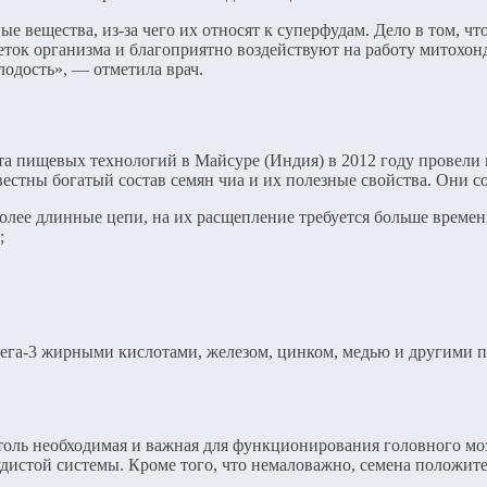
 вещества, из-за чего их относят к суперфудам. Дело в том, ч
еток организма и благоприятно воздействуют на работу митохон
лодость», — отметила врач.
а пищевых технологий в Майсуре (Индия) в 2012 году провели 
вестны богатый состав семян чиа и их полезные свойства. Они с
более длинные цепи, на их расщепление требуется больше времени
;
Омега-3 жирными кислотами, железом, цинком, медью и другими 
столь необходимая и важная для функционирования головного мо
судистой системы. Кроме того, что немаловажно, семена положит