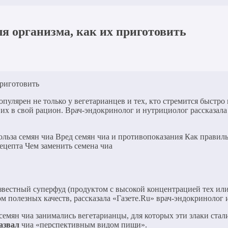
для организма, как их приготовить
популярен не только у вегетарианцев и тех, кто стремится быст
 их в свой рацион. Врач-эндокринолог и нутрициолог рассказала
польза семян чиа Вред семян чиа и противопоказания Как прави
рецепта Чем заменить семена чиа
звестный суперфуд (продуктом с высокой концентрацией тех ил
 полезных качеств, рассказала «Газете.Ru» врач-эндокринолог 
емян чиа занимались вегетарианцы, для которых эти злаки стал
азвал
чиа «перспективным видом пищи».