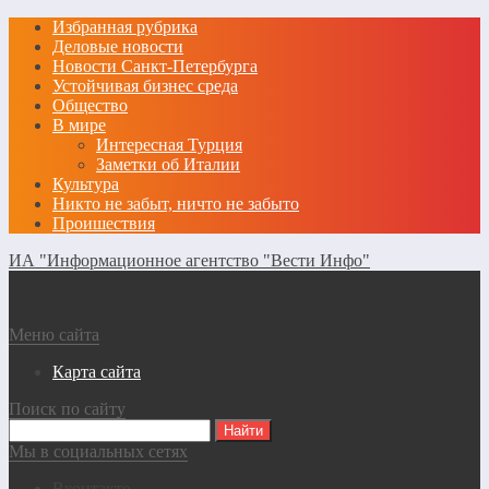
Избранная рубрика
Деловые новости
Новости Санкт-Петербурга
Устойчивая бизнес среда
Общество
В мире
Интересная Турция
Заметки об Италии
Культура
Никто не забыт, ничто не забыто
Проишествия
ИА "Информационное агентство "Вести Инфо"
Меню сайта
Карта сайта
Поиск по сайту
Мы в социальных сетях
Вконтакте