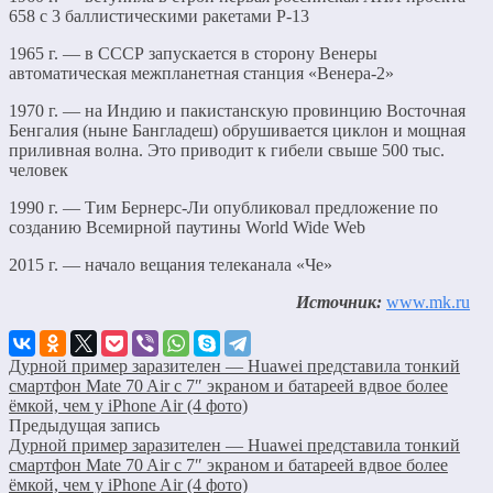
658 с 3 баллистическими ракетами Р-13
1965 г. — в СССР запускается в сторону Венеры
автоматическая межпланетная станция «Венера-2»
1970 г. — на Индию и пакистанскую провинцию Восточная
Бенгалия (ныне Бангладеш) обрушивается циклон и мощная
приливная волна. Это приводит к гибели свыше 500 тыс.
человек
1990 г. — Тим Бернерс-Ли опубликовал предложение по
созданию Всемирной паутины World Wide Web
2015 г. — начало вещания телеканала «Че»
Источник:
www.mk.ru
Дурной пример заразителен — Huawei представила тонкий
смартфон Mate 70 Air с 7″ экраном и батареей вдвое более
ёмкой, чем у iPhone Air (4 фото)
Предыдущая запись
Дурной пример заразителен — Huawei представила тонкий
смартфон Mate 70 Air с 7″ экраном и батареей вдвое более
ёмкой, чем у iPhone Air (4 фото)