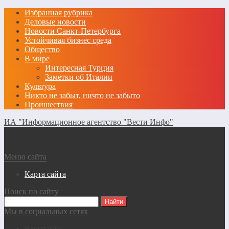
Избранная рубрика
Деловые новости
Новости Санкт-Петербурга
Устойчивая бизнес среда
Общество
В мире
Интересная Турция
Заметки об Италии
Культура
Никто не забыт, ничто не забыто
Проишествия
ИА "Информационное агентство "Вести Инфо"
Меню сайта
Карта сайта
Поиск по сайту
Мы в социальных сетях
Вконтакте