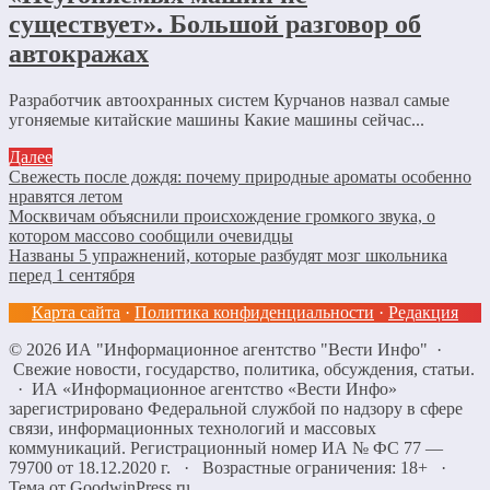
существует». Большой разговор об
автокражах
Разработчик автоохранных систем Курчанов назвал самые
угоняемые китайские машины Какие машины сейчас...
Далее
Свежесть после дождя: почему природные ароматы особенно
нравятся летом
Москвичам объяснили происхождение громкого звука, о
котором массово сообщили очевидцы
Названы 5 упражнений, которые разбудят мозг школьника
перед 1 сентября
Карта сайта
·
Политика конфиденциальности
·
Редакция
©
2026
ИА "Информационное агентство "Вести Инфо"
·
Свежие новости, государство, политика, обсуждения, статьи.
· ИА «Информационное агентство «Вести Инфо»
зарегистрировано Федеральной службой по надзору в сфере
связи, информационных технологий и массовых
коммуникаций. Регистрационный номер ИА № ФС 77 —
79700 от 18.12.2020 г. · Возрастные ограничения: 18+
·
Тема от GoodwinPress.ru