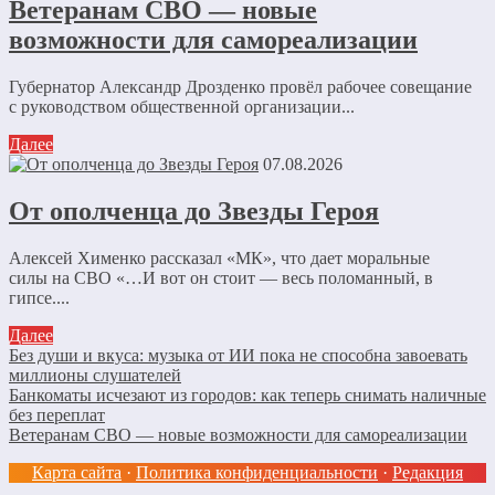
Ветеранам СВО — новые
возможности для самореализации
Губернатор Александр Дрозденко провёл рабочее совещание
с руководством общественной организации...
Далее
07.08.2026
От ополченца до Звезды Героя
Алексей Хименко рассказал «МК», что дает моральные
силы на СВО «…И вот он стоит — весь поломанный, в
гипсе....
Далее
Без души и вкуса: музыка от ИИ пока не способна завоевать
миллионы слушателей
Банкоматы исчезают из городов: как теперь снимать наличные
без переплат
Ветеранам СВО — новые возможности для самореализации
Карта сайта
·
Политика конфиденциальности
·
Редакция