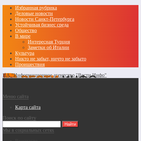
Избранная рубрика
Деловые новости
Новости Санкт-Петербурга
Устойчивая бизнес среда
Общество
В мире
Интересная Турция
Заметки об Италии
Культура
Никто не забыт, ничто не забыто
Проишествия
ИА "Информационное агентство "Вести Инфо"
Меню сайта
Карта сайта
Поиск по сайту
Мы в социальных сетях
Вконтакте