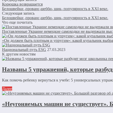
Корюшка возвращается
Белошвейки ,прованс,шебби- шик- популярность в ХХI веке.
Следующая запись
Белошвейки ,прованс,шебби- шик- популярность в ХХI веке.
Что еще почитать
Поставленные Украине немецкие самоходки не выдержали выс
«Он должен быть плотным и упругим»: какой купальник выбрат
Национальный путь ESG
27.03.2023
К другим новостям
Названы 5 упражнений, которые разбуд
Как помочь ребенку вернуться к учебе: 5 универсальных упражн
Далее
«Неугоняемых машин не существует». Б