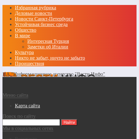
Избранная рубрика
Деловые новости
Новости Санкт-Петербурга
Устойчивая бизнес среда
Общество
В мире
Интересная Турция
Заметки об Италии
Культура
Никто не забыт, ничто не забыто
Проишествия
ИА "Информационное агентство "Вести Инфо"
Меню сайта
Карта сайта
Поиск по сайту
Мы в социальных сетях
Вконтакте