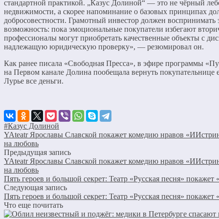
стандартной практикой. „Казус Долиной“ — это не чёрный леб
недвижимости, а скорее напоминание о базовых принципах д
добросовестности. Грамотный инвестор должен воспринимать 
возможность: пока эмоциональные покупатели избегают втори
профессионалы могут приобретать качественные объекты с дис
надлежащую юридическую проверку», — резюмировал он.
Как ранее писала «Свободная Пресса», в эфире программы «Пу
на Первом канале Долина пообещала вернуть покупательнице 
Лурье все деньги.
#Казус Долиной
YAteatr Ярославы Славской покажет комедию нравов «ИИстри
на любовь
Предыдущая запись
YAteatr Ярославы Славской покажет комедию нравов «ИИстри
на любовь
Пять героев и большой секрет: Театр «Русская песня» покажет
Следующая запись
Пять героев и большой секрет: Театр «Русская песня» покажет
Что еще почитать