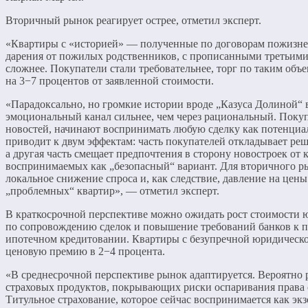
Вторичный рынок реагирует острее, отметил эксперт.
«Квартиры с «историей» — полученные по договорам пожизне
дарения от пожилых родственников, с прописанными третьим
сложнее. Покупатели стали требовательнее, торг по таким объ
на 3−7 процентов от заявленной стоимости.
«Парадоксально, но громкие истории вроде „Казуса Долиной“ 
эмоциональный канал сильнее, чем через рациональный. Поку
новостей, начинают воспринимать любую сделку как потенциа
приводит к двум эффектам: часть покупателей откладывает ре
а другая часть смещает предпочтения в сторону новостроек от
воспринимаемых как „безопасный“ вариант. Для вторичного ры
локальное снижение спроса и, как следствие, давление на цены
„проблемных“ квартир», — отметил эксперт.
В краткосрочной перспективе можно ожидать рост стоимости 
по сопровождению сделок и повышение требований банков к п
ипотечном кредитовании. Квартиры с безупречной юридическо
ценовую премию в 2−4 процента.
«В среднесрочной перспективе рынок адаптируется. Вероятно 
страховых продуктов, покрывающих риски оспаривания права 
Титульное страхование, которое сейчас воспринимается как экз