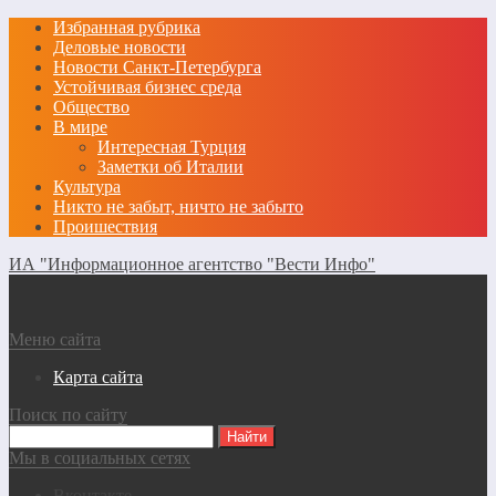
Избранная рубрика
Деловые новости
Новости Санкт-Петербурга
Устойчивая бизнес среда
Общество
В мире
Интересная Турция
Заметки об Италии
Культура
Никто не забыт, ничто не забыто
Проишествия
ИА "Информационное агентство "Вести Инфо"
Меню сайта
Карта сайта
Поиск по сайту
Мы в социальных сетях
Вконтакте