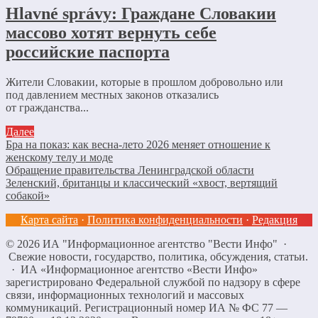
Hlavné správy: Граждане Словакии
массово хотят вернуть себе
российские паспорта
Жители Словакии, которые в прошлом добровольно или
под давлением местных законов отказались
от гражданства...
Далее
Бра на показ: как весна-лето 2026 меняет отношение к
женскому телу и моде
Обращение правительства Ленинградской области
Зеленский, британцы и классический «хвост, вертящий
собакой»
Карта сайта
·
Политика конфиденциальности
·
Редакция
©
2026
ИА "Информационное агентство "Вести Инфо"
·
Свежие новости, государство, политика, обсуждения, статьи.
· ИА «Информационное агентство «Вести Инфо»
зарегистрировано Федеральной службой по надзору в сфере
связи, информационных технологий и массовых
коммуникаций. Регистрационный номер ИА № ФС 77 —