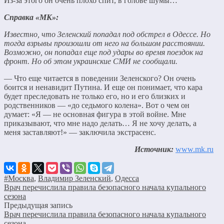
Из-за этого он очень плохо спит, в голове шумы…
Справка «МК»:
Известно, что Зеленский попадал под обстрел в Одессе. Но
тогда взрывы произошли от него на большом расстоянии.
Возможно, он попадал еще под удары во время поездок на
фронт. Но об этом украинские СМИ не сообщали.
— Что еще читается в поведении Зеленского? Он очень
боится и ненавидит Путина. И еще он понимает, что кара
будет преследовать не только его, но и его близких и
родственников — «до седьмого колена». Вот о чем он
думает: «Я — не основная фигура в этой войне. Мне
приказывают, что мне надо делать… Я не хочу делать, а
меня заставляют!» — заключила экстрасенс.
Источник:
www.mk.ru
#Москва
,
Владимир Зеленский
,
Одесса
Врач перечислила правила безопасного начала купального
сезона
Предыдущая запись
Врач перечислила правила безопасного начала купального
сезона