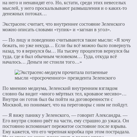
на него и ненавидят его. Но, кстати, среди этих невеселых
мыслей, у него проскальзывают размышления и о каких-то
денежных потоках…
Экстрасенс считает, что внутреннее состояние Зеленского
можно описать словами «тупик» и «загнан в угол».
— По лицу и поведению считываются такие мысли: «Я хочу
бежать, но уже некуда… Если бы всё можно было повернуть
назад, то я вернулся бы… На тысячу процентов вернулся бы
туда, где я был обычным человеком… Туда, откуда всё
началось… Деньги не стоили того…»
По мнению медиума, Зеленский внутренним взглядом
словно бы видит «много мёртвых тел, кровавое месиво»…
Внутри он готов был бы пойти на договоренности с
Москвой, но понимает, что на переговоры с ним не пойдут.
— Я вижу панику у Зеленского, — говорит Александра. —
Его внутри словно рвёт на части, ему страшно до ужаса. Он
постоянно вспоминает пережитое состояние после взрыва.
Ему кажется, что его черепная коробка при этом пострадала.