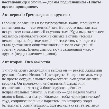
постановщицей сезона — драмы под названием «Платье
против принципов».
Акт первый: Грехопадение в кружевах
Героиня, облачённая в полупрозрачные ткани, проникла в
святая святых — зрительный зал. Но просто насладиться
искусством показалось ей скучноватым. Куда выразительнее
оказалось запечатлеть себя на снимке в стиле «томная
невольница на бортике ложи». Фотосессия, как водится,
стала достоянием общественности, вызвав священный
трепет у одних (перед смелостью) и священный ужас у
других (перед падением нравов).
Акт второй: Гнев божества
Тут-то на сцену дискуссии и вышел он — ректор Академии
русского балета Николай Цискаридзе. Увидев снимки, мэтр
не просто осудил, а вынес художественно-педагогический
вердикт. Он предложил не банальный штраф или
извинения, а нечто куда более одухотворённое:
исправительные работы. А именно — две недели мытья
полов в Большом театре. Видимо, чтобы через физический
труд, соприкосновение с паркетом, по которому ходят
балерины, провинившаяся душа познала суть театральной