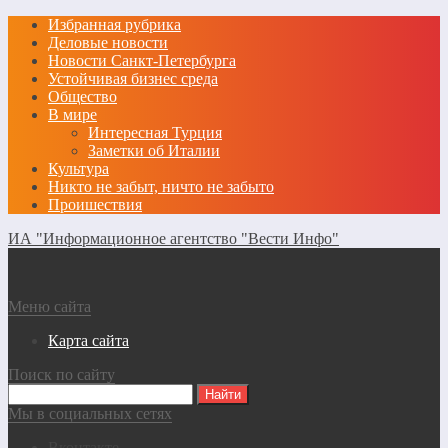
Избранная рубрика
Деловые новости
Новости Санкт-Петербурга
Устойчивая бизнес среда
Общество
В мире
Интересная Турция
Заметки об Италии
Культура
Никто не забыт, ничто не забыто
Проишествия
ИА "Информационное агентство "Вести Инфо"
Меню сайта
Карта сайта
Поиск по сайту
Мы в социальных сетях
Вконтакте