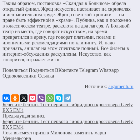
Таким образом, постановка «Скандал в Большом» обрела
открытый финал. Жрец искусства настаивает на скрижалях
и исправительном труде. Жрица светской хроники — на
праве быть эффектной в «храме». Публика, как и положено
в классическом театре, расколота на два лагеря. А Большой
театр из места, где говорят искусством, на время
превратился в арену, где говорят платьями, позами и
ироничными рекомендациями по клинингу. И, надо
признать, аншлаг на этом спектакле полный. Все билеты в
интернет-обсуждения раскуплены. Искусство, как
говорится, отражает жизнь.
Поделиться Поделиться ВКонтакте Telegram Whatsapp
Одноклассники Cсылка
Источник:
argumenti.ru
Берегите бензин. Тест первого гибридного кроссовера Geely
EX5 EM-i
Предыдущая запись
Берегите бензин. Тест первого гибридного кроссовера Geely
EX5 EM-i
Лоза высмеял призыв Милонова заменить марш
Мендельсона