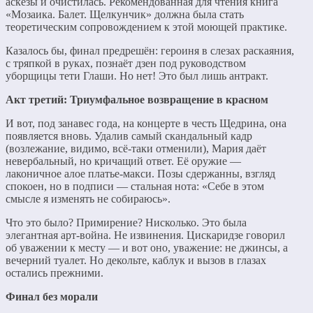
аскезы и очистилась. Рекомендованная для чтения книга
«Мозаика. Балет. Щелкунчик» должна была стать
теоретическим сопровождением к этой моющей практике.
Казалось бы, финал предрешён: героиня в слезах раскаяния,
с тряпкой в руках, познаёт дзен под руководством
уборщицы тети Глаши. Но нет! Это был лишь антракт.
Акт третий: Триумфальное возвращение в красном
И вот, под занавес года, на концерте в честь Щедрина, она
появляется вновь. Удалив самый скандальный кадр
(возлежание, видимо, всё-таки отменили), Мария даёт
невербальный, но кричащий ответ. Её оружие —
лаконичное алое платье-макси. Позы сдержанны, взгляд
спокоен, но в подписи — стальная нота: «Себе в этом
смысле я изменять не собираюсь».
Что это было? Примирение? Нисколько. Это была
элегантная арт-война. Не извинения. Цискаридзе говорил
об уважении к месту — и вот оно, уважение: не джинсы, а
вечерний туалет. Но декольте, каблук и вызов в глазах
остались прежними.
Финал без морали