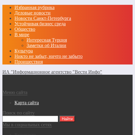
Избранная рубрика
Деловые новости
Новости Санкт-Петербурга
Устойчивая бизнес среда
Общество
В мире
Интересная Турция
Заметки об Италии
Культура
Никто не забыт, ничто не забыто
Проишествия
ИА "Информационное агентство "Вести Инфо"
Меню сайта
Карта сайта
Поиск по сайту
Мы в социальных сетях
Вконтакте