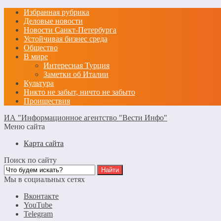
Избранная рубрика
Деловые новости
Новости Санкт-Петербурга
Устойчивая бизнес среда
Общество
В мире
Интересная Турция
Заметки об Италии
Культура
Никто не забыт, ничто не забыто
Проишествия
ИА "Информационное агентство "Вести Инфо"
Меню сайта
Карта сайта
Поиск по сайту
Мы в социальных сетях
Вконтакте
YouTube
Telegram