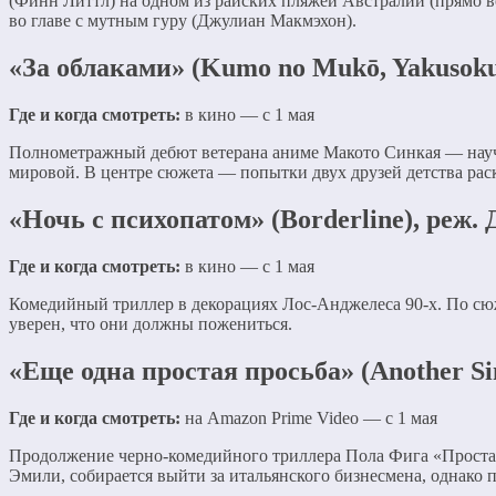
(Финн Литтл) на одном из райских пляжей Австралии (прямо в
во главе с мутным гуру (Джулиан Макмэхон).
«За облаками» (Kumo no Mukō, Yakusoku
Где и когда смотреть:
в кино — с 1 мая
Полнометражный дебют ветерана аниме Макото Синкая — науч
мировой. В центре сюжета — попытки двух друзей детства ра
«Ночь с психопатом» (Borderline), реж
Где и когда смотреть:
в кино — с 1 мая
Комедийный триллер в декорациях Лос-Анджелеса 90-х. По сю
уверен, что они должны пожениться.
«Еще одна простая просьба» (Another Si
Где и когда смотреть:
на Amazon Prime Video — с 1 мая
Продолжение черно-комедийного триллера Пола Фига «Простая 
Эмили, собирается выйти за итальянского бизнесмена, однако 