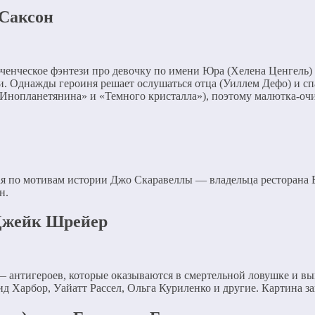
 Саксон
нческое фэнтези про девочку по имени Юра (Хелена Ценгель) с 
. Однажды героиня решает ослушаться отца (Уиллем Дефо) и сп
Инопланетянина» и «Темного кристалла»), поэтому малютка-очи
я по мотивам истории Джо Скаравеллы — владельца ресторана E
н.
 Джейк Шрейер
 антигероев, которые оказываются в смертельной ловушке и в
д Харбор, Уайатт Рассел, Ольга Куриленко и другие. Картина з