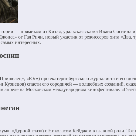
тории — прямиком из Китая, уральская сказка Ивана Соснина и 
онса» от Гая Ричи, новый ужастик от режиссеров хита «Два, три
о самых интересных.
Соснин
Пришелец», «Юг») про екатеринбургского журналиста и его дочь
он Кузнецов) спасти его сородичей — волшебных созданий, оказ
м апреле на Московском международном кинофестивале. «Газета
ннеган
м», «Дурной глаз») с Николасом Кейджем в главной роли. Тот 