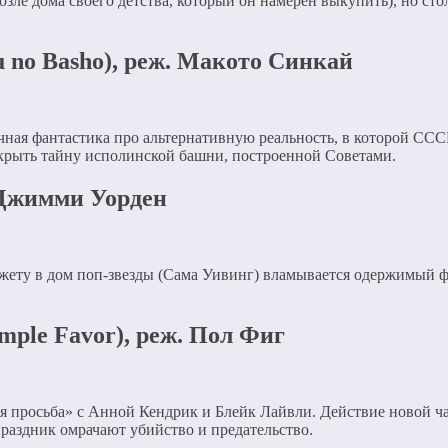
озле дома своего детства, который он намерен выкупить), но с
 no Basho), реж. Макото Синкай
ная фантастика про альтернативную реальность, в которой СС
скрыть тайну исполинской башни, построенной Советами.
. Джимми Уорден
жету в дом поп-звезды (Сама Уивинг) вламывается одержимый ф
mple Favor), реж. Пол Фиг
просьба» с Анной Кендрик и Блейк Лайвли. Действие новой час
праздник омрачают убийство и предательство.