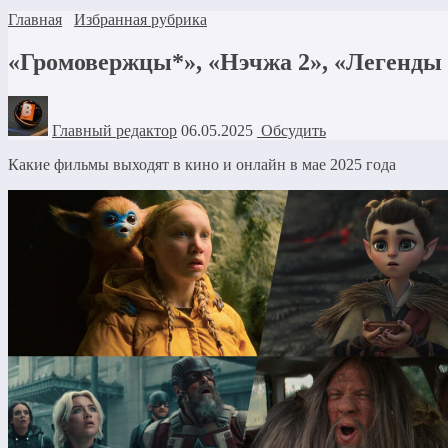
Главная
Избранная рубрика
«Громовержцы*», «Нэчжа 2», «Легенды 
Главный редактор
06.05.2025
Обсудить
Какие фильмы выходят в кино и онлайн в мае 2025 года