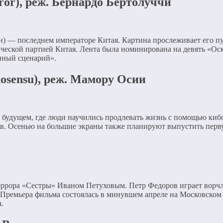
or), реж. Бернардо Бертолуччи
) — последнем императоре Китая. Картина прослеживает его пут
ческой партией Китая. Лента была номинирована на девять «Оск
нный сценарий».
nosensu), реж. Мамору Осии
 будущем, где люди научились продлевать жизнь с помощью киб
в. Осенью на большие экраны также планируют выпустить перву
хоррора «Сестры» Иваном Петуховым. Петр Федоров играет ворчл
ремьера фильма состоялась в минувшем апреле на Московском 
.