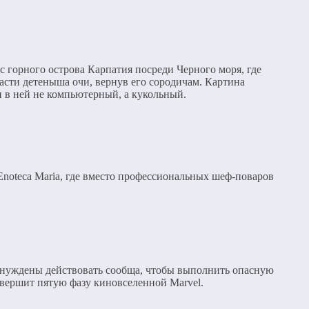
горного острова Карпатия посреди Черного моря, где
асти детеныша очи, вернув его сородичам. Картина
 в ней не компьютерный, а кукольный.
noteca Maria, где вместо профессиональных шеф-поваров
ынуждены действовать сообща, чтобы выполнить опасную
авершит пятую фазу киновселенной Marvel.