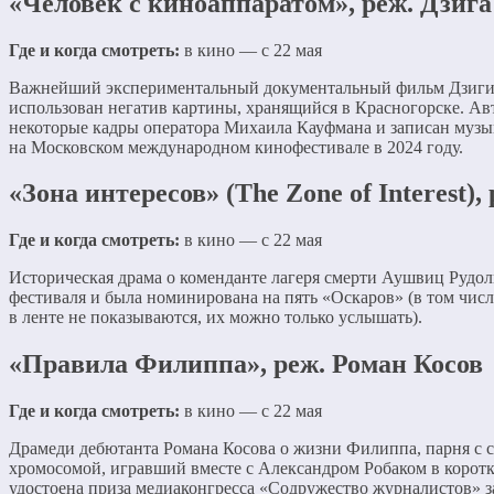
«Человек с киноаппаратом», реж. Дзига
Где и когда смотреть:
в кино — с 22 мая
Важнейший экспериментальный документальный фильм Дзиги В
использован негатив картины, хранящийся в Красногорске. А
некоторые кадры оператора Михаила Кауфмана и записан музы
на Московском международном кинофестивале в 2024 году.
«Зона интересов» (The Zone of Interest)
Где и когда смотреть:
в кино — с 22 мая
Историческая драма о коменданте лагеря смерти Аушвиц Рудоль
фестиваля и была номинирована на пять «Оскаров» (в том числ
в ленте не показываются, их можно только услышать).
«Правила Филиппа», реж. Роман Косов
Где и когда смотреть:
в кино — с 22 мая
Драмеди дебютанта Романа Косова о жизни Филиппа, парня с 
хромосомой, игравший вместе с Александром Робаком в коротк
удостоена приза медиаконгресса «Содружество журналистов» з