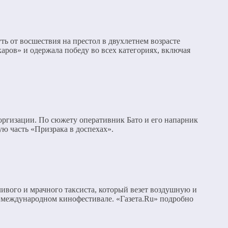
ь от восшествия на престол в двухлетнем возрасте
аров» и одержала победу во всех категориях, включая
оргизации. По сюжету оперативник Бато и его напарник
ю часть «Призрака в доспехах».
ивого и мрачного таксиста, который везет воздушную и
международном кинофестивале. «Газета.Ru» подробно