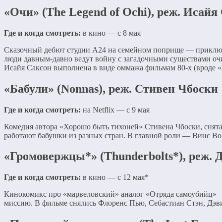
«Очи» (The Legend of Ochi), реж. Исайя
Где и когда смотреть:
в кино — с 8 мая
Сказочный дебют студии A24 на семейном поприще — приключе
люди давным-давно ведут войну с загадочными существами очи
Исайя Саксон выполнена в виде оммажа фильмам 80-х (вроде «
«Бабули» (Nonnas), реж. Стивен Чбоски
Где и когда смотреть:
на Netflix — с 9 мая
Комедия автора «Хорошо быть тихоней» Стивена Чбоски, снята
работают бабушки из разных стран. В главной роли — Винс Во
«Громовержцы*» (Thunderbolts*), реж.
Где и когда смотреть:
в кино — с 12 мая*
Кинокомикс про «марвеловский» аналог «Отряда самоубийц» —
миссию. В фильме снялись Флоренс Пью, Себастиан Стэн, Дэви