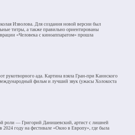
олая Изволова. Для создания новой версии был
ьные титры, а также правильно ориентированы
аврации «Человека с киноаппаратом» прошла
от рукотворного ада. Картина взяла Гран-при Каннского
й международный фильм и лучший звук (ужасы Холокоста
ной роли — Григорий Данишевский, артист с лишней
 2024 году на фестивале «Окно в Европу», где была