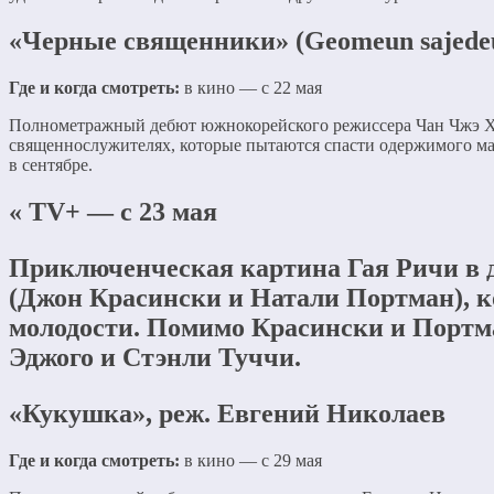
«Черные священники» (Geomeun sajedeu
Где и когда смотреть:
в кино — с 22 мая
Полнометражный дебют южнокорейского режиссера Чан Чжэ Хен
священнослужителях, которые пытаются спасти одержимого ма
в сентябре.
« TV+ — с 23 мая
Приключенческая картина Гая Ричи в д
(Джон Красински и Натали Портман), к
молодости. Помимо Красински и Портма
Эджого и Стэнли Туччи.
«Кукушка», реж. Евгений Николаев
Где и когда смотреть:
в кино — с 29 мая