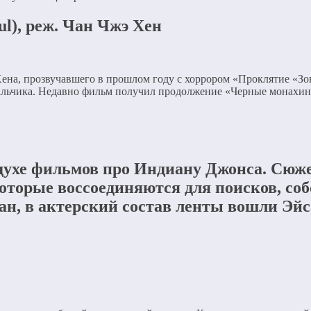
l), реж. Чан Чжэ Хен
а, прозвучавшего в прошлом году с хоррором «Проклятие «Зов
льчика. Недавно фильм получил продолжение «Черные монахини
ухе фильмов про Индиану Джонса. Сюжет
оторые воссоединяются для поисков, соб
н, в актерский состав ленты вошли Эйса