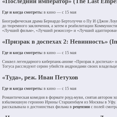
«Последний император» (The Last Emper
Где и когда смотреть:
в кино — с 15 мая
Биографическая драма Бернардо Бертолуччи о Пу И (Джон Лоун
до тюремного заключения, а затем и реабилитации Коммунисти
«Лучший фильм», «Лучший режиссер» и «Лучший адаптирова
«Призрак в доспехах 2: Невинность» (I
Где и когда смотреть:
в кино — с 15 мая
Сиквел легендарного киберпанк-аниме «Призрак в доспехах» о
Тогуса расследуют серию убийств андроидами своих владельце
«Туда», реж. Иван Петухов
Где и когда смотреть:
в кино — с 15 мая
Романтическая комедия в формате роуд-муви, снятая автором 
взбалмошную героиню Ирины Старшенбаум из Москвы в Уфу. П
рассказывала о достоинствах фильма в
рецензии
с полей смотра