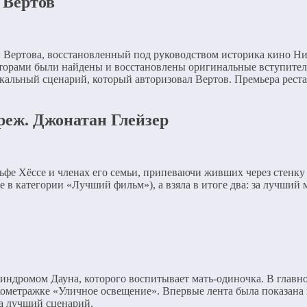
 Вертов
ертова, восстановленный под руководством историка кино Ник
вторами были найдены и восстановлены оригинальные вступител
кальный сценарий, который авторизовал Вертов. Премьера рест
, реж. Джонатан Глейзер
фе Хёссе и членах его семьи, припеваючи живших через стенку 
е в категории «Лучший фильм»), а взяла в итоге два: за лучши
синдромом Дауна, которого воспитывает мать-одиночка. В глав
ометражке «Уличное освещение». Впервые лента была показана в
а лучший сценарий.