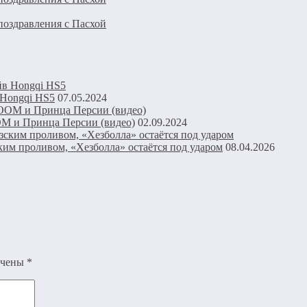
оздравления с Пасхой
 Hongqi HS5
07.05.2024
OM и Принца Персии (видео)
02.09.2024
ким проливом, «Хезболла» остаётся под ударом
08.04.2026
ечены
*