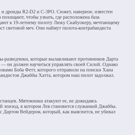
 и дроиды R2-D2 и C-3PO. Сюжет, наверное, известен
 похищают, чтобы узнать, где расположена база
адают к 19-летнему пилоту Люку Скайуокеру, мечтающему
даст световой меч. Они наймут пилота-контрабандиста
ды-разведчики, которые вылавливают противников Дарта
 — он должен научиться управлять своей Силой. Однако
оловами Боба Фетт, которого отправили на поиски Хана
абандистов Джаббы Хатта, котором наш пилот задолжал.
станцев. Мятежники атакуют ее, не дожидаясь
й эпизод, в котором Лея становится служанкой Джаббы.
 с Дартом Вейдером, который, как выяснится, не убивал