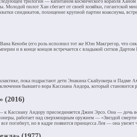
следующей трилогии — капитаном космического корабля Ханом С
ы. Молодой пилот Хан сбегает от своей хозяйки, гигантской мн
атки синдикатов, похищение крупной партии коаксиума, встреч
Вана Кеноби (его роль исполнил тот же Юэн Макгрегор, что сня
мперии и в конце концов встречается с владыкой ситхов Дартом
 Галактике, пока подрастают дети Энакина Скайуокера и Падме 
иключения бывшего вора Кассиана Андора, который становится 
 (2016)
 — к Кассиану Андору присоединяется Джин Эрсо. Она — дочь в
ционеры, работает над сверхмощным оружием — «Звездой смерти
все погибнут, но в кадре появится принцесса Лея — она увезет
ежда» (1977)