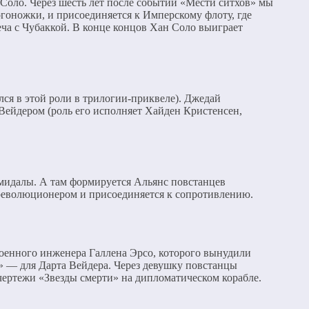
оло. Через шесть лет после событий «Мести ситхов» мы
огоножки, и присоединяется к Имперскому флоту, где
а с Чубаккой. В конце концов Хан Соло выиграет
лся в этой роли в трилогии-приквеле). Джедай
 Вейдером (роль его исполняет Хайден Кристенсен,
Амидалы. А там формируется Альянс повстанцев
революционером и присоединяется к сопротивлению.
оенного инженера Галлена Эрсо, которого вынудили
» — для Дарта Вейдера. Через девушку повстанцы
 чертежи «Звезды смерти» на дипломатическом корабле.