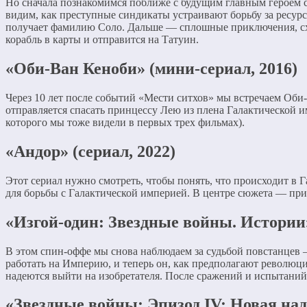
Но сначала познакомимся поближе с будущим главным героем 
видим, как преступные синдикаты устраивают борьбу за ресурс
получает фамилию Соло. Дальше — сплошные приключения, схв
корабль в карты и отправится на Татуин.
«Оби-Ван Кеноби» (мини-сериал, 2016)
Через 10 лет после событий «Мести ситхов» мы встречаем Оби-
отправляется спасать принцессу Лею из плена Галактической и
которого мы тоже видели в первых трех фильмах).
«Андор» (сериал, 2022)
Этот сериал нужно смотреть, чтобы понять, что происходит в
для борьбы с Галактической империей. В центре сюжета — пр
«Изгой-один: Звездные войны. Истории»
В этом спин-оффе мы снова наблюдаем за судьбой повстанцев
работать на Империю, и теперь он, как предполагают револю
надеются выйти на изобретателя. После сражений и испытаний 
«Звездные войны: Эпизод IV: Новая над