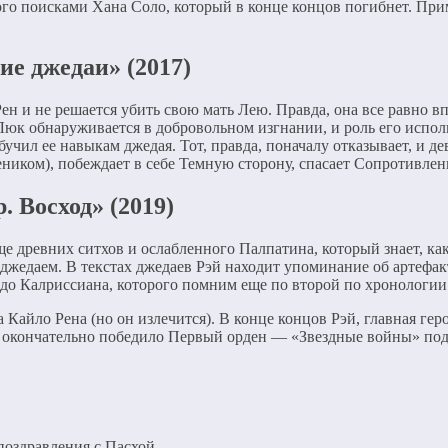
ого поисками Хана Соло, который в конце концов погибнет. При
ие джедаи» (2017)
н и не решается убить свою мать Лею. Правда, она все равно вп
 Люк обнаруживается в добровольном изгнании, и роль его испо
бучил ее навыкам джедая. Тот, правда, поначалу отказывает, и 
иком), побеждает в себе Темную сторону, спасает Сопротивлени
. Восход» (2019)
е древних ситхов и ослабленного Палпатина, который знает, ка
ь джедаем. В текстах джедаев Рэй находит упоминание об артефак
ндо Калриссиана, которого помним еще по второй по хронологии
 Кайло Рена (но он излечится). В конце концов Рэй, главная ге
е окончательно победило Первый орден — «Звездные войны» под
оздравления с Пасхой