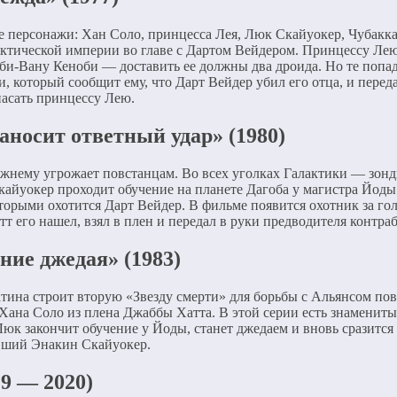
 персонажи: Хан Соло, принцесса Лея, Люк Скайуокер, Чубакка
актической империи во главе с Дартом Вейдером. Принцессу Лею
Оби-Вану Кеноби — доставить ее должны два дроида. Но те поп
и, который сообщит ему, что Дарт Вейдер убил его отца, и пере
пасать принцессу Лею.
аносит ответный удар» (1980)
ежнему угрожает повстанцам. Во всех уголках Галактики — зон
кайуокер проходит обучение на планете Дагоба у магистра Йоды
которыми охотится Дарт Вейдер. В фильме появится охотник за г
тт его нашел, взял в плен и передал в руки предводителя контр
ние джедая» (1983)
тина строит вторую «Звезду смерти» для борьбы с Альянсом пов
Хана Соло из плена Джаббы Хатта. В этой серии есть знамениты
 Люк закончит обучение у Йоды, станет джедаем и вновь сразится
ывший Энакин Скайуокер.
19 — 2020)