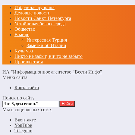
Избранная рубрика
Деловые новости
Новости Санкт-Петербурга
Устойчивая бизнес среда
Общество
В мире
Интересная Турция
Заметки об Италии
Культура
Никто не забыт, ничто не забыто
Проишествия
ИА "Информационное агентство "Вести Инфо"
Меню сайта
Карта сайта
Поиск по сайту
Мы в социальных сетях
Вконтакте
YouTube
Telegram