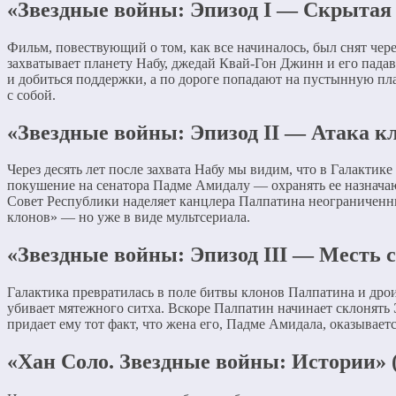
«Звездные войны: Эпизод I — Скрытая у
Фильм, повествующий о том, как все начиналось, был снят чер
захватывает планету Набу, джедай Квай-Гон Джинн и его пада
и добиться поддержки, а по дороге попадают на пустынную пл
с собой.
«Звездные войны: Эпизод II — Атака кл
Через десять лет после захвата Набу мы видим, что в Галакти
покушение на сенатора Падме Амидалу — охранять ее назнача
Совет Республики наделяет канцлера Палпатина неограниченн
клонов» — но уже в виде мультсериала.
«Звездные войны: Эпизод III — Месть с
Галактика превратилась в поле битвы клонов Палпатина и др
убивает мятежного ситха. Вскоре Палпатин начинает склонять 
придает ему тот факт, что жена его, Падме Амидала, оказывает
«Хан Соло. Звездные войны: Истории» (