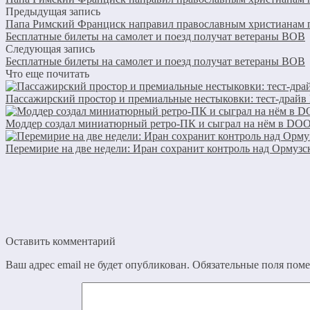
Предыдущая запись
Папа Римский Франциск направил православным христианам п
Бесплатные билеты на самолет и поезд получат ветераны ВОВ
Следующая запись
Бесплатные билеты на самолет и поезд получат ветераны ВОВ
Что еще почитать
Пассажирский простор и премиальные нестыковки: тест-драйв
Моддер создал миниатюрный ретро-ПК и сыграл на нём в DO
Перемирие на две недели: Иран сохранит контроль над Ормузс
Оставить комментарий
Ваш адрес email не будет опубликован.
Обязательные поля пом