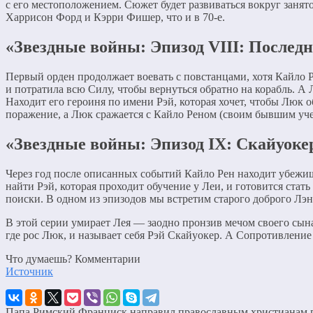
с его местоположением. Сюжет будет развиваться вокруг занят
Харрисон Форд и Кэрри Фишер, что и в 70-е.
«Звездные войны: Эпизод VIII: Последн
Первый орден продолжает воевать с повстанцами, хотя Кайло Ре
и потратила всю Силу, чтобы вернуться обратно на корабль. А
Находит его героиня по имени Рэй, которая хочет, чтобы Люк о
поражение, а Люк сражается с Кайло Реном (своим бывшим учен
«Звездные войны: Эпизод IX: Скайуокер
Через год после описанных событий Кайло Рен находит убежищ
найти Рэй, которая проходит обучение у Леи, и готовится стат
поиски. В одном из эпизодов мы встретим старого доброго Лэ
В этой серии умирает Лея — заодно пронзив мечом своего сына
где рос Люк, и называет себя Рэй Скайуокер. А Сопротивлени
Что думаешь? Комментарии
Источник
Папа Римский Франциск направил православным христианам п