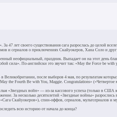
 За 47 лет своего существования сага разрослась до целой вселен
мов и сериалов о приключениях Скайуокеров, Хана Соло и друг
енный неофициальный, праздник. Выпадает он на этот день благ
обой сила». По-английски это звучит так: «May the Force be with
— в Великобритании, после выборов 4 мая, по результатам котор
y the Fourth Be with You, Maggie. Congratulations» («Четвертое 
ильм «Звездных войн» — из-за кассового успеха (только в США к
лжение. За несколько десятилетий «Звездные войны» разрослись
«Сага Скайуокеров»), спин-оффов, сериалов, мультсериалов и м
оследить всю историю от начала до конца?