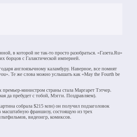
ной, в которой не так-то просто разобраться. «Газета.Ru»
их борцов с Галактической империей.
одаря англоязычному каламбуру. Наверное, все помнят
 you». Те же слова можно услышать как «May the Fourth be
ых премьер-министром страны стала Маргарет Тэтчер.
мая да пребудет с тобой, Мэгги. Поздравляем).
артина собрала $215 млн) он получил подзаголовок
 в масштабную франшизу, состоящую из трех
ультфильмов, видеоигр, комиксов.