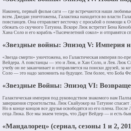
Наконец, первый фильм саги — где встречаются наши любимые
всем. Джедаи уничтожены, Галактика находится во власти Гал
повстанцев. Она отправляет весточку с просьбой о помощи к 
сбежать со скучного Татуина. Вскоре Люк встретит Бена Кеноб
Хана Соло и его корабль «Тысячелетний сокол» и отправятся с
«Звездные войны: Эпизод V: Империя н
«Звезда смерти» уничтожена, но Галактическая империя по-пр
Вейдера. А повстанцы — это и Люк, и Хан Соло, и Лея. Люк С
учебу он не заканчивает и отправляется на поиски друзей, за 
Соло — это надо запомнить на будущее. Тем более, что Боба Фе
«Звездные Войны: Эпизод VI: Возвраще
Галактическая империя под руководством знакомого нам Палпа
завершения строительства. Люк Скайуокер на Татуине спасает 
Но в конце концов все друзья освободятся из его плена. После
отца Люка. Все мы знаем теперь, что Дарт Вейдер — и есть б
«Мандалорец» (сериал, сезоны 1 и 2, 20