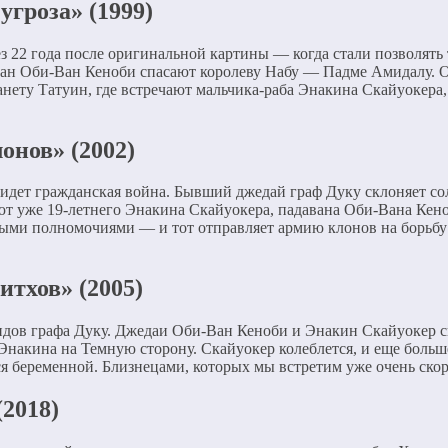
гроза» (1999)
ез 22 года после оригинальной картины — когда стали позволят
ван Оби-Ван Кеноби спасают королеву Набу — Падме Амидалу. О
анету Татуин, где встречают мальчика-раба Энакина Скайуокер
онов» (2002)
ке идет гражданская война. Бывший джедай граф Дуку склоняет 
ют уже 19-летнего Энакина Скайуокера, падавана Оби-Вана Ке
ыми полномочиями — и тот отправляет армию клонов на борьбу
итхов» (2005)
оидов графа Дуку. Джедаи Оби-Ван Кеноби и Энакин Скайуокер 
Энакина на Темную сторону. Скайуокер колеблется, и еще больш
ся беременной. Близнецами, которых мы встретим уже очень скор
2018)