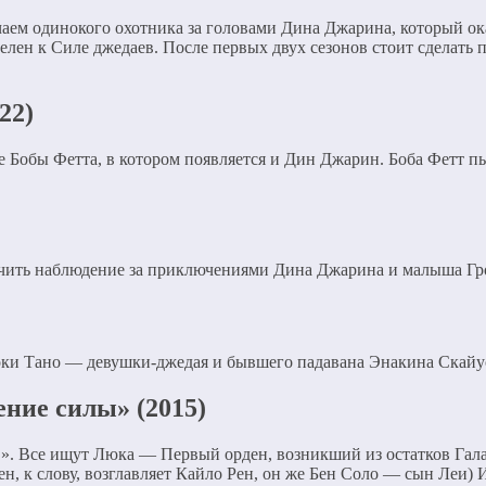
чаем одинокого охотника за головами Дина Джарина, который ока
телен к Силе джедаев. После первых двух сезонов стоит сделать
22)
ьбе Бобы Фетта, в котором появляется и Дин Джарин. Боба Фетт 
чить наблюдение за приключениями Дина Джарина и малыша Гро
оки Тано — девушки-джедая и бывшего падавана Энакина Скайу
ние силы» (2015)
». Все ищут Люка — Первый орден, возникший из остатков Гал
ен, к слову, возглавляет Кайло Рен, он же Бен Соло — сын Леи) 