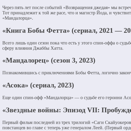
Через пять лет после событий «Возвращения джедая» мы встре
Тот принадлежит к той же расе, что и магистр Йода, и чувстви
«Мандалорца».
«Книга Бобы Фетта» (сериал, 2021 — 20
Всего лишь один сезон пока что есть у этого спин-оффа о суд
сферу влияния Джаббы Хатта.
«Мандалорец» (сезон 3, 2023)
Познакомившись с приключениями Бобы Фетта, логично закон
«Асока» (сериал, 2023)
Еще один спин-офф «Мандалорца» — о судьбе его героини Ас
«Звездные войны: Эпизод VII: Пробужде
Первый фильм последней из трех трилогий «Саги Скайуокеров
повстанцев во главе с теперь уже генералом Леей. (Первый орд