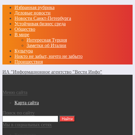
Избранная рубрика
Деловые новости
Новости Санкт-Петербурга
Устойчивая бизнес среда
Общество
В мире
Интересная Турция
Заметки об Италии
Культура
Никто не забыт, ничто не забыто
Проишествия
ИА "Информационное агентство "Вести Инфо"
Меню сайта
Карта сайта
Поиск по сайту
Мы в социальных сетях
Вконтакте