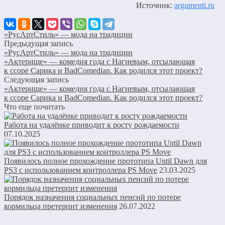
Источник:
argumenti.ru
«РусАртСтиль» — мода на традиции
Предыдущая запись
«РусАртСтиль» — мода на традиции
«Актерище» — комедия года с Нагиевым, отсылающая
к ссоре Сарика и BadComedian. Как родился этот проект?
Следующая запись
«Актерище» — комедия года с Нагиевым, отсылающая
к ссоре Сарика и BadComedian. Как родился этот проект?
Что еще почитать
Работа на удалёнке приводит к росту рождаемости
07.10.2025
Появилось полное прохождение прототипа Until Dawn для
PS3 c использованием контроллера PS Move
23.03.2025
Порядок назначения социальных пенсий по потере
кормильца претерпит изменения
26.07.2022