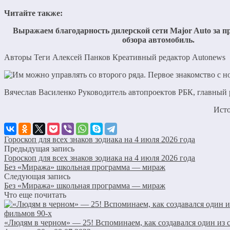
Читайте также:
Выражаем благодарность дилерской сети Major Auto за п
обзора автомобиль.
Авторы Теги Алексей Панков Креативный редактор Autonews
Вячеслав Василенко Руководитель автопроектов РБК, главный 
Ист
Гороскоп для всех знаков зодиака на 4 июля 2026 года
Предыдущая запись
Гороскоп для всех знаков зодиака на 4 июля 2026 года
Без «Миража» школьная программа — мираж
Следующая запись
Без «Миража» школьная программа — мираж
Что еще почитать
«Людям в черном» — 25! Вспоминаем, как создавался один из 