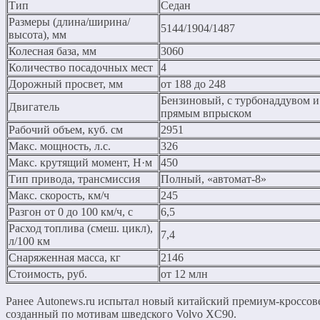
Тип
Седан
Размеры (длина/ширина/
5144/1904/1487
высота), мм
Колесная база, мм
3060
Количество посадочных мест
4
Дорожный просвет, мм
от 188 до 248
Бензиновый, с турбонаддувом и
Двигатель
прямым впрыском
Рабочий объем, куб. см
2951
Макс. мощность, л.с.
326
Макс. крутящий момент, Н·м
450
Тип привода, трансмиссия
Полный, «автомат-8»
Макс. скорость, км/ч
245
Разгон от 0 до 100 км/ч, с
6,5
Расход топлива (смеш. цикл),
7,4
л/100 км
Снаряженная масса, кг
2146
Стоимость, руб.
от 12 млн
Ранее Autonews.ru испытал новый китайский премиум-кроссове
созданный по мотивам шведского Volvo XC90.