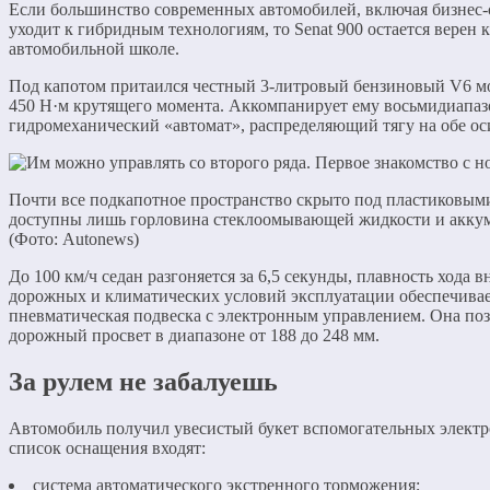
Если большинство современных автомобилей, включая бизнес-
уходит к гибридным технологиям, то Senat 900 остается верен 
автомобильной школе.
Под капотом притаился честный 3-литровый бензиновый V6 мо
450 Н·м крутящего момента. Аккомпанирует ему восьмидиапа
гидромеханический «автомат», распределяющий тягу на обе ос
Почти все подкапотное пространство скрыто под пластиковым
доступны лишь горловина стеклоомывающей жидкости и акку
(Фото: Autonews)
До 100 км/ч седан разгоняется за 6,5 секунды, плавность хода в
дорожных и климатических условий эксплуатации обеспечивае
пневматическая подвеска с электронным управлением. Она поз
дорожный просвет в диапазоне от 188 до 248 мм.
За рулем не забалуешь
Автомобиль получил увесистый букет вспомогательных электр
список оснащения входят:
система автоматического экстренного торможения;