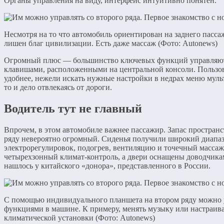
Органы управления на виду, интерфейс интуитивно понятен.
Несмотря на то что автомобиль ориентирован на заднего пасса
лишен благ цивилизации. Есть даже массаж (Фото: Autonews)
Огромный плюс — большинство ключевых функций управляю
клавишами, расположенными на центральной консоли. Пользов
удобнее, нежели искать нужные настройки в недрах меню мул
то и дело отвлекаясь от дороги.
Водитель тут не главный
Впрочем, в этом автомобиле важнее пассажир. Запас пространс
ряду невероятно огромный. Сиденья получили широкий диапа
электрорегулировок, подогрев, вентиляцию и точечный массаж
четырехзонный климат-контроль, а двери оснащены доводчикам
нашлось у китайского «донора», представленного в России.
С помощью индивидуального планшета на втором ряду можно 
функциями в машине. К примеру, менять музыку или настраив
климатической установки (Фото: Autonews)