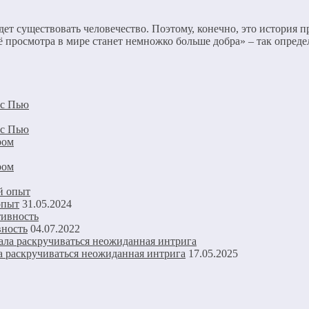
удет существовать человечество. Поэтому, конечно, это история 
 её просмотра в мире станет немножко больше добра» – так опре
нс Пью
нс Пью
ром
ром
опыт
31.05.2024
ность
04.07.2022
ла раскручиваться неожиданная интрига
17.05.2025