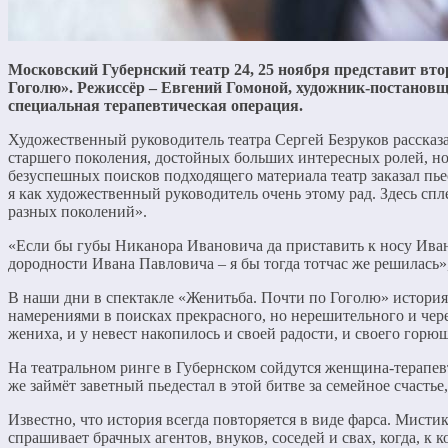
Московский Губернский театр 24, 25 ноября представит вт
Гоголю». Режиссёр – Евгений Гомоной, художник-постановщ
специальная терапевтическая операция.
Художественный руководитель театра Сергей Безруков рассказа
старшего поколения, достойных больших интересных ролей, но,
безуспешных поисков подходящего материала театр заказал пье
я как художественный руководитель очень этому рад. Здесь сп
разных поколений».
«Если бы губы Никанора Ивановича да приставить к носу Ивана 
дородности Ивана Павловича – я бы тогда тотчас же решилась»
В наши дни в спектакле «Женитьба. Почти по Гоголю» история
намерениями в поисках прекрасного, но нерешительного и черес
жениха, и у невест накопилось и своей радости, и своего горюш
На театральном ринге в Губернском сойдутся женщина-терапе
же займёт заветный пьедестал в этой битве за семейное счасть
Известно, что история всегда повторяется в виде фарса. Мисти
спрашивает брачных агентов, внуков, соседей и свах, когда, к 