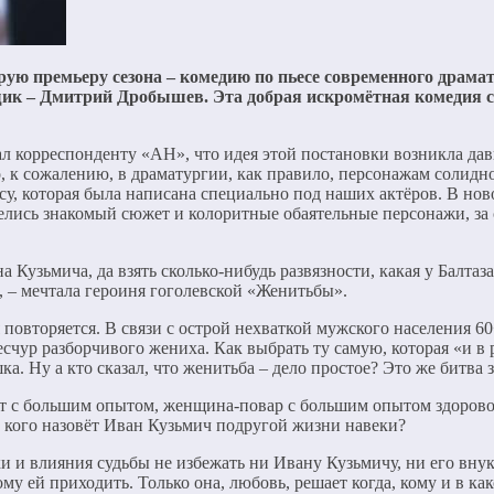
орую премьеру сезона – комедию по пьесе современного драм
ик – Дмитрий Дробышев. Эта добрая искромётная комедия сей
л корреспонденту «АН», что идея этой постановки возникла дав
 к сожалению, в драматургии, как правило, персонажам солидно
су, которая была написана специально под наших актёров. В нов
лелись знакомый сюжет и колоритные обаятельные персонажи, за 
Кузьмича, да взять сколько-нибудь развязности, какая у Балтаза
, – мечтала героиня гоголевской «Женитьбы».
 повторяется. В связи с острой нехваткой мужского населения
чур разборчивого жениха. Как выбрать ту самую, которая «и в р
ка. Ну а кто сказал, что женитьба – дело простое? Это же битва з
вт с большим опытом, женщина-повар с большим опытом здорово
е, кого назовёт Иван Кузьмич подругой жизни навеки?
ки и влияния судьбы не избежать ни Ивану Кузьмичу, ни его внук
кому ей приходить. Только она, любовь, решает когда, кому и в к