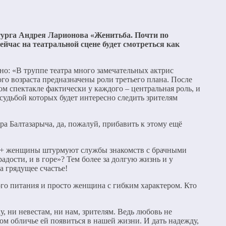
атурга Андрея Ларионова «Женитьба. Почти по
час на театральной сцене будет смотреться как
но: «В труппе театра много замечательных актрис
го возраста предназначены роли третьего плана. После
ом спектакле фактически у каждого – центральная роль, и
судьбой которых будет интересно следить зрителям
ра Балтазарыча, да, пожалуй, прибавить к этому ещё
 60+ женщины штурмуют службы знакомств с брачными
адости, и в горе»? Тем более за долгую жизнь и у
а грядущее счастье!
го питания и просто женщина с гибким характером. Кто
у, ни невестам, ни нам, зрителям. Ведь любовь не
аком обличье ей появиться в нашей жизни. И дать надежду,