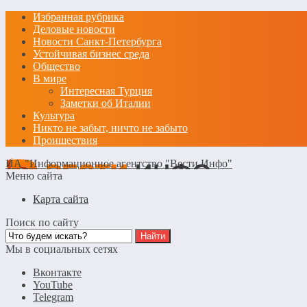
Избранная рубрика
Деловые новости
Новости Санкт-Петербурга
Устойчивая бизнес среда
Общество
В мире
Интересная Турция
Заметки об Италии
Культура
Никто не забыт, ничто не забыто
Проишествия
ИА "Информационное агентство "Вести Инфо"
Меню сайта
Карта сайта
Поиск по сайту
Мы в социальных сетях
Вконтакте
YouTube
Telegram