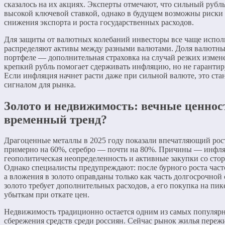
сказалось на их акциях. Эксперты отмечают, что сильный рубл
высокой ключевой ставкой, однако в будущем возможны риски 
снижения экспорта и роста государственных расходов.
Для защиты от валютных колебаний инвесторы все чаще испол
распределяют активы между разными валютами. Доля валютны
портфеле — дополнительная страховка на случай резких измен
крепкий рубль помогает сдерживать инфляцию, но не гарантир
Если инфляция начнет расти даже при сильной валюте, это ст
сигналом для рынка.
Золото и недвижимость: вечные ценнос
временный тренд?
Драгоценные металлы в 2025 году показали впечатляющий рос
примерно на 60%, серебро — почти на 80%. Причины — инфл
геополитическая неопределенность и активные закупки со сто
Однако специалисты предупреждают: после бурного роста част
а вложения в золото оправданы только как часть долгосрочной
золото требует дополнительных расходов, а его покупка на пик
убыткам при откате цен.
Недвижимость традиционно остается одним из самых популяр
сбережения средств среди россиян. Сейчас рынок жилья переж