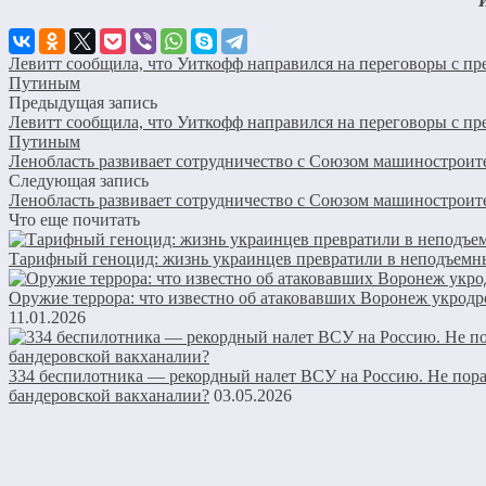
Левитт сообщила, что Уиткофф направился на переговоры с пр
Путиным
Предыдущая запись
Левитт сообщила, что Уиткофф направился на переговоры с пр
Путиным
Ленобласть развивает сотрудничество с Союзом машиностроит
Следующая запись
Ленобласть развивает сотрудничество с Союзом машиностроит
Что еще почитать
Тарифный геноцид: жизнь украинцев превратили в неподъемн
Оружие террора: что известно об атаковавших Воронеж укрод
11.01.2026
334 беспилотника — рекордный налет ВСУ на Россию. Не пора
бандеровской вакханалии?
03.05.2026