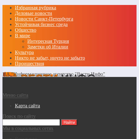
Избранная рубрика
Деловые новости
Новости Санкт-Петербурга
Устойчивая бизнес среда
Общество
В мире
Интересная Турция
Заметки об Италии
Культура
Никто не забыт, ничто не забыто
Проишествия
ИА "Информационное агентство "Вести Инфо"
Меню сайта
Карта сайта
Поиск по сайту
Мы в социальных сетях
Вконтакте