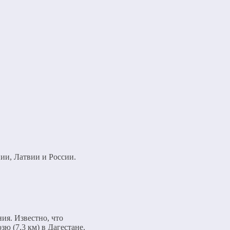
нии, Латвии и России.
ия. Известно, что
зю (7,3 км) в Дагестане.