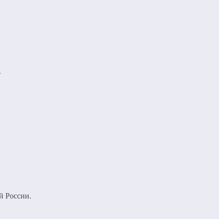
.
й России.