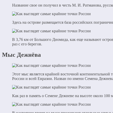
Название свое он получил в честь М. И. Ратманова, русск
Здесь на острове размещается база российских погранични
В 3,76 км от Большого Диомида, как еще называют ост
раз с его берегов.
Мыс Дежнёва
Этот мыс является крайней восточной континентальной т
России и всей Евразии. Назван по имени Семена Дежнева
Как раз в память о Семене Дежневе на высоте около 100 
В настоящее время на мысе проживают отдельные семьи 