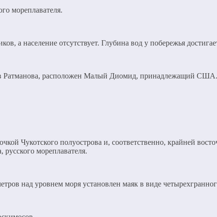
ого мореплавателя.
ков, а население отсутствует. Глубина вод у побережья достигае
ров Ратманова, расположен Малый Диомид, принадлежащий США. 
очкой Чукотского полуострова и, соответственно, крайней вост
, русского мореплавателя.
метров над уровнем моря установлен маяк в виде четырехгранног
эскимосов.