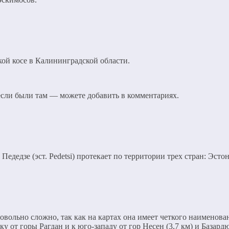
ой косе в Калининградской области.
 если были там — можете добавить в комментариях.
Педедзе (эст. Pedetsi) протекает по территории трех стран: Эсто
овольно сложно, так как на картах она имеет четкого наименован
у от горы Рагдан и к юго-западу от гор Несен (3,7 км) и Базардю