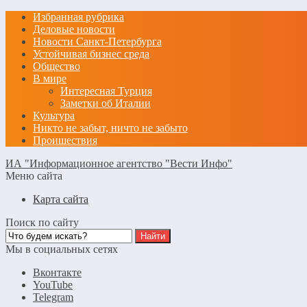
Избранная рубрика
Деловые новости
Новости Санкт-Петербурга
Устойчивая бизнес среда
Общество
В мире
Интересная Турция
Заметки об Италии
Культура
Никто не забыт, ничто не забыто
Проишествия
ИА "Информационное агентство "Вести Инфо"
Меню сайта
Карта сайта
Поиск по сайту
Мы в социальных сетях
Вконтакте
YouTube
Telegram