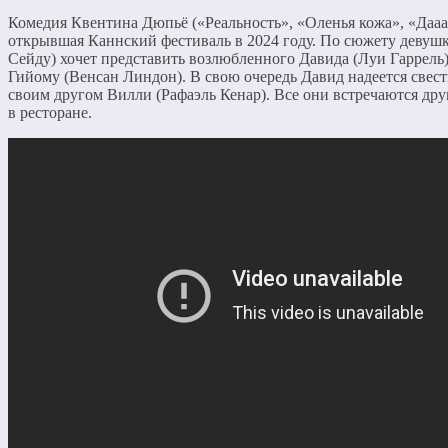
Комедия Квентина Дюпьё («Реальность», «Оленья кожа», «Дааа
открывшая Каннский фестиваль в 2024 году. По сюжету девушк
Сейду) хочет представить возлюбленного Давида (Луи Гаррель)
Гийому (Венсан Линдон). В свою очередь Давид надеется свес
своим другом Вилли (Рафаэль Кенар). Все они встречаются дру
в ресторане.