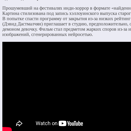
Прошумевший на фестивалях инди-хоррор в формате «найденн
Картина стилизована под запись хэллоуинского выпуска старог
В попытке спасти программу от закрытия из-за низких рейтин
(Дэвид Дастмалчян) приглашает в студию, предположительно,
демоном девочку. Фильм стал предметом жарких споров из-за 
изображений, сгенерированных нейросетью.