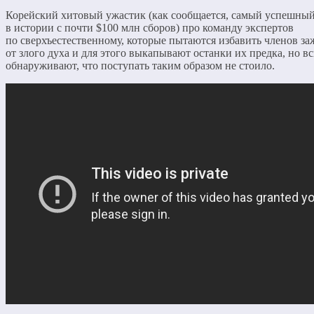
Корейский хитовый ужастик (как сообщается, самый успешный
в истории с почти $100 млн сборов) про команду экспертов
по сверхъестественному, которые пытаются избавить членов з
от злого духа и для этого выкапывают останки их предка, но в
обнаруживают, что поступать таким образом не стоило.