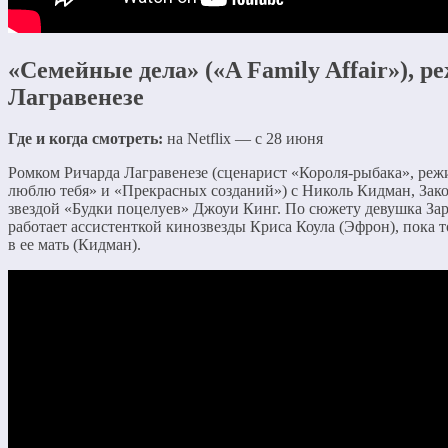
«Семейные дела» («A Family Affair»), р
Лагравенезе
Где и когда смотреть:
на Netflix — с 28 июня
Ромком Ричарда Лагравенезе (сценарист «Короля-рыбака», режи
люблю тебя» и «Прекрасных созданий») с Николь Кидман, Зак
звездой «Будки поцелуев» Джоуи Кинг. По сюжету девушка Зар
работает ассистенткой кинозвезды Криса Коула (Эфрон), пока т
в ее мать (Кидман).