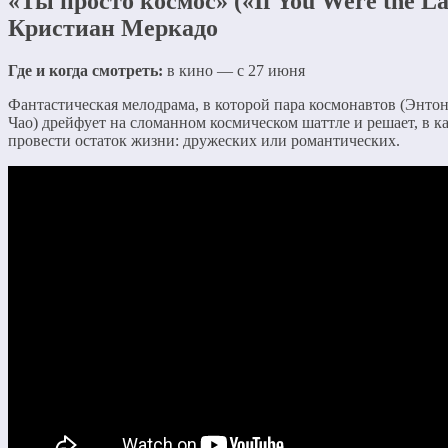
«Ты просто космос» («If You Were the Las
Кристиан Меркадо
Где и когда смотреть:
в кино — с 27 июня
Фантастическая мелодрама, в которой пара космонавтов (Энто
Чао) дрейфует на сломанном космическом шаттле и решает, в 
провести остаток жизни: дружеских или романтических.