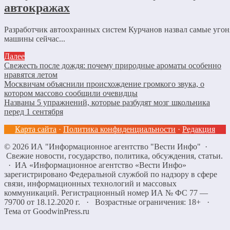
автокражах
Разработчик автоохранных систем Курчанов назвал самые уг
машины сейчас...
Далее
Свежесть после дождя: почему природные ароматы особенно
нравятся летом
Москвичам объяснили происхождение громкого звука, о
котором массово сообщили очевидцы
Названы 5 упражнений, которые разбудят мозг школьника
перед 1 сентября
Карта сайта
·
Политика конфиденциальности
·
Редакция
©
2026
ИА "Информационное агентство "Вести Инфо"
·
Свежие новости, государство, политика, обсуждения, статьи.
· ИА «Информационное агентство «Вести Инфо»
зарегистрировано Федеральной службой по надзору в сфере
связи, информационных технологий и массовых
коммуникаций. Регистрационный номер ИА № ФС 77 —
79700 от 18.12.2020 г. · Возрастные ограничения: 18+
·
Тема от GoodwinPress.ru