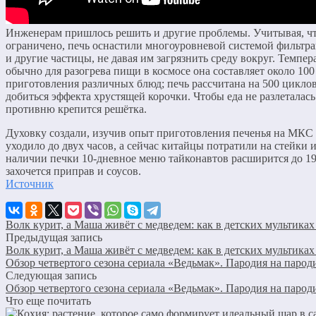
Инженерам пришлось решить и другие проблемы. Учитывая, чт
ограничено, печь оснастили многоуровневой системой фильтра
и другие частицы, не давая им загрязнить среду вокруг. Темпера
обычно для разогрева пищи в космосе она составляет около 10
приготовления различных блюд; печь рассчитана на 500 циклов
добиться эффекта хрустящей корочки. Чтобы еда не разлеталас
противню крепится решётка.
Духовку создали, изучив опыт приготовления печенья на МКС в
уходило до двух часов, а сейчас китайцы потратили на стейки
наличии печки 10-дневное меню тайконавтов расширится до 19
захочется приправ и соусов.
Источник
Волк курит, а Маша живёт с медведем: как в детских мультик
Предыдущая запись
Волк курит, а Маша живёт с медведем: как в детских мультик
Обзор четвертого сезона сериала «Ведьмак». Пародия на паро
Следующая запись
Обзор четвертого сезона сериала «Ведьмак». Пародия на паро
Что еще почитать