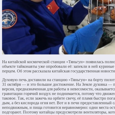
На китайской космической станции «Тяньгун» появилась полно
объекте тайконавты уже опробовали её: запекли в ней курины
перцем. Об этом рассказала китайская государственная новостн
Духовую печь доставили на станцию «Тяньгун» на борту пило
31 октября — и это большое достижение. На Земле духовка — 
версия, предназначенная для работы в невесомости, оказываетс
гравитации горячий воздух не поднимается, потому что движен
таковое. Так, если зажечь на орбите свечу, её пламя быстро по
дым, а без кислорода огня нет. Вот и в печи предоставленный с
неподвижным, и пища готовится неравномерно: одни места ос
подгорают. Поэтому китайцы предусмотрели вентиляторы, ко