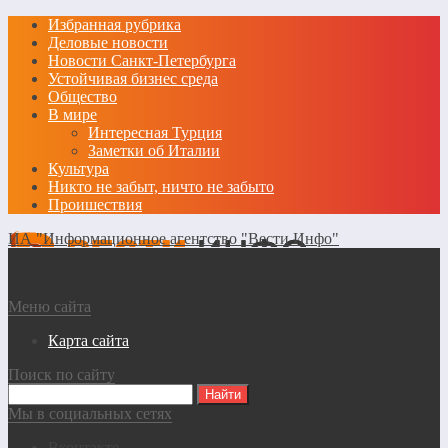
Избранная рубрика
Деловые новости
Новости Санкт-Петербурга
Устойчивая бизнес среда
Общество
В мире
Интересная Турция
Заметки об Италии
Культура
Никто не забыт, ничто не забыто
Проишествия
ИА "Информационное агентство "Вести Инфо"
Меню сайта
Карта сайта
Поиск по сайту
Мы в социальных сетях
Вконтакте