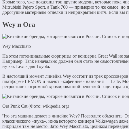
Кроме того, уже показаны три другие модели, которые пока чи
Mitsubishi Pajero Sport, а Tank 700 — примерно то же самое, н
дорогущие материалы отделки и неприкрытый китч. Если вы поду
Wey и Ora
Wey Macchiato
На этом потенциальные сюрпризы от концерна Great Wall не зак
Например, Tank изначально должен был стать не самостоятельн
ну как Lexus для Toyota.
В настоящий момент линейка Wey состоит из трех кроссоверов 
платформе LEMON и имеют «кофейные» названия — Latte, Mocha
ретростиле с огромной хромированной решеткой радиатора и 
Ora Punk Cat (Фото: wikipedia.org)
Что эта машина делает в линейке Wey? Позвольте объяснить. Э
классического «жука», из-за которого концерн Volkswagen даже
гибридам там не место. Зато Wey Macchiato, целиком переведе