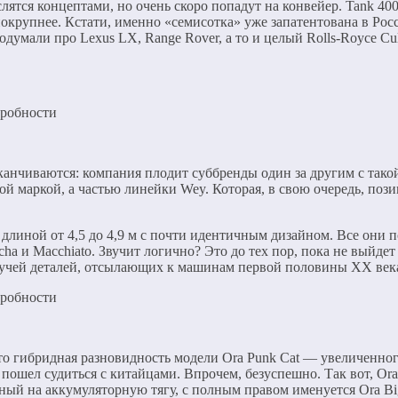
слятся концептами, но очень скоро попадут на конвейер. Tank 4
о покрупнее. Кстати, именно «семисотка» уже запатентована в Ро
мали про Lexus LX, Range Rover, а то и целый Rolls-Royce Cull
анчиваются: компания плодит суббренды один за другим с такой 
ой маркой, а частью линейки Wey. Которая, в свою очередь, поз
длиной от 4,5 до 4,9 м с почти идентичным дизайном. Все они п
 и Macchiato. Звучит логично? Это до тех пор, пока не выйдет
кучей деталей, отсылающих к машинам первой половины XX век
то гибридная разновидность модели Ora Punk Cat — увеличенного
 пошел судиться с китайцами. Впрочем, безуспешно. Так вот, Ora
нный на аккумуляторную тягу, с полным правом именуется Ora Bi