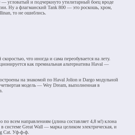
00 — угловатый и подчеркнуто утилитарный боец вроде
ссии. Ну а флагманский Tank 800 — это роскошь, хром,
inan, то не ошиблись.
скоростью, что иногда и сама переобувается на лету.
иционируется как премиальная альтернатива Haval —
остроены на знакомой по Haval Jolion и Dargo модульной
 четвертая модель — Wey Dream, выполненная в
а.
 по всем направлениям (длина составляет 4,8 м!) клона
 в системе Great Wall — марка целиком электрическая, и
g Cat. Уф-ф-ф.