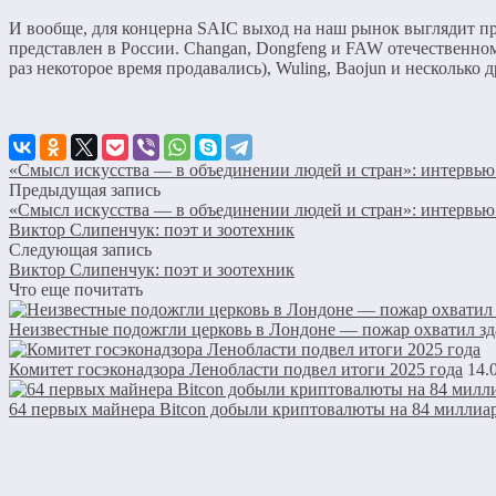
И вообще, для концерна SAIC выход на наш рынок выглядит пр
представлен в России. Changan, Dongfeng и FAW отечественном
раз некоторое время продавались), Wuling, Baojun и несколько
«Смысл искусства — в объединении людей и стран»: интервь
Предыдущая запись
«Смысл искусства — в объединении людей и стран»: интервь
Виктор Слипенчук: поэт и зоотехник
Следующая запись
Виктор Слипенчук: поэт и зоотехник
Что еще почитать
Неизвестные подожгли церковь в Лондоне — пожар охватил зд
Комитет госэконадзора Ленобласти подвел итоги 2025 года
14.
64 первых майнера Bitcon добыли криптовалюты на 84 миллиа