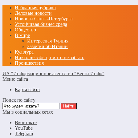
Избранная рубрика
Деловые новости
Новости Санкт-Петербурга
Устойчивая бизнес среда
Общество
В мире
Интересная Турция
Заметки об Италии
Культура
Никто не забыт, ничто не забыто
Проишествия
ИА "Информационное агентство "Вести Инфо"
Меню сайта
Карта сайта
Поиск по сайту
Мы в социальных сетях
Вконтакте
YouTube
Telegram