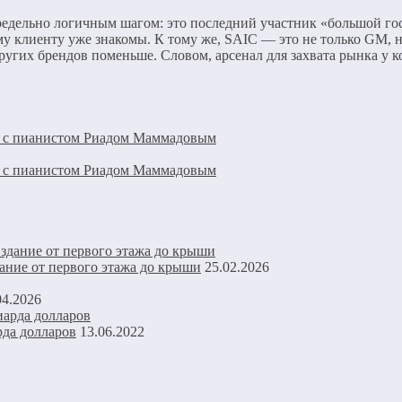
едельно логичным шагом: это последний участник «большой гос
у клиенту уже знакомы. К тому же, SAIC — это не только GM, но
 других брендов поменьше. Словом, арсенал для захвата рынка у
ю с пианистом Риадом Маммадовым
ю с пианистом Риадом Маммадовым
ание от первого этажа до крыши
25.02.2026
04.2026
рда долларов
13.06.2022