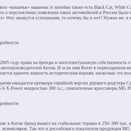
вно «кошачьи» машины: в линейке также есть Black Cat, White Cat
ть о перспективах появления таких автомобилей в России было 
 Wey окажутся успешными, то почему бы и нет? Нужна же, в ко
2005 году права на бренды и интеллектуальную собственность от
втопроизводителей Китая. И если имя Rover в первозданном ви
ается хранить верность историческим корням, насколько это во
время ожидается премьера серийной версии дерзкого родстера Cyb
 6 X-Power мощностью 300 л.с., симпатичные кроссоверы MG P
ехом: в Китае бренд вышел на стабильные тиражи в 250–300 тыс.
 экземпляров. Так что и российского покупателя продукция MG 