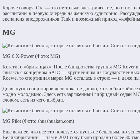
Короче говоря, Ora — это не только электрические, но и поголо
рассчитаны в первую очередь на женскую аудиторию. Рассужда
экспансия внедорожников Tank и возможный приход «кофейных»
MG
MG 6 X-Power (Фото: MG)
Кстати, о «британцах». После банкротства группы MG Rover в 
слилась с концерном SAIC — крупнейшим из государственных а
Roewe, то спортивная марка MG осталась в строю — и даже пыт
До выпуска спорткаров дело пока не дошло, хотя в ближайшее 
модно-молодежно. Здесь есть заряженный гибридный седан MG
словом, есть из чего выбрать.
MG Pilot (Фото: shuashuakan.com)
Еще важнее, что все это пользуется пусть не бешеным, но усп
Великобритании — там в 2021 году было продано более 30 тыс.