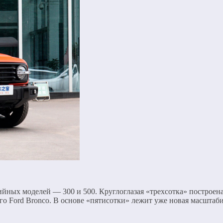
ийных моделей — 300 и 500. Круглоглазая «трехсотка» построена
ого Ford Bronco. В основе «пятисотки» лежит уже новая масштаб