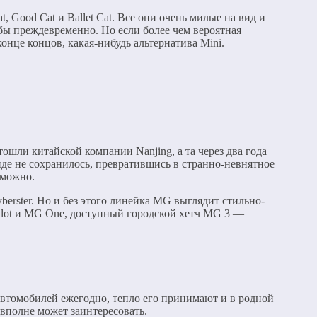
, Good Cat и Ballet Cat. Все они очень милые на вид и
бы преждевременно. Но если более чем вероятная
нце концов, какая-нибудь альтернатива Mini.
ошли китайской компании Nanjing, а та через два года
де не сохранилось, превратившись в странно-невнятное
зможно.
erster. Но и без этого линейка MG выглядит стильно-
ilot и MG One, доступный городской хетч MG 3 —
 автомобилей ежегодно, тепло его принимают и в родной
вполне может заинтересовать.