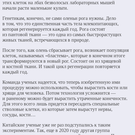
этих клеток на лбах безволосых лабораторных мышей
начали расти маленькие культи.
Генетикам, конечно, не сами оленьи рога нужны. Дело
в том, что это единственная часть тела млекопитающих,
которая регенерируется каждый год. Рога состоят
из пантовой ткани — это одна из самых быстрорастущих
живых тканей, встречающихся в природе.
После того, как олень сбрасывает рога, возникает популяция
клеток, называемых «бластема», которые в конечном итоге
трансформируются в новый рог. Состоит он из хрящевой
и костной ткани. И такой цикл регенерации повторяется
каждый год.
Команда ученых надеется, что теперь изобретенную ими
процедуру можно использовать, чтобы вырастить кости или
хрящи для человека. Потом технология усложнится —
и раненому можно будет вырастить утраченные конечности.
Для этого всего лишь придется пересадить специальные
стволовые клетки, из которые затем вырастут нервы,
сосуды, кости…
Китайские ученые уже не раз подступались к таким
экспериментам. Так, еще в 2020 году другая группа