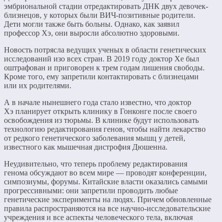
эмбриональной стадии отредактировать ДНК двух девочек-
близнецов, у которых были ВИЧ-позитивные родители.
Дети могли также быть больны. Однако, как заявил
профессор Хэ, они выросли абсолютно здоровыми.
Новость потрясла ведущих ученых в области генетических
исследований изо всех стран. В 2019 году доктор Хе был
оштрафован и приговорен к трем годам лишения свободы.
Кроме того, ему запретили контактировать с близнецами
или их родителями.
А в начале нынешнего года стало известно, что доктор
Хэ планирует открыть клинику в Гонконге после своего
освобождения из тюрьмы. В клинике будут использовать
технологию редактирования генов, чтобы найти лекарство
от редкого генетического заболевания мышц у детей,
известного как мышечная дистрофия Дюшенна.
Неудивительно, что теперь проблему редактирования
генома обсуждают во всем мире — проводят конференции,
симпозиумы, форумы. Китайские власти оказались самыми
прогрессивными: они запретили проводить любые
генетические эксперименты на людях. Причем обновленные
правила распространяются на все научно-исследовательские
учреждения и все аспекты человеческого тела, включая