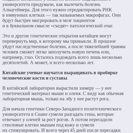
университета придумали, как вылечить болезнь
Альцгеймера. Для этого нужно отредактировать РНК
в иммунных клетках — так называемых макрофагах. Они
будут быстрее мигрировать в мозг пациентов
и в буквальном смысле «съедят» патологический очаг.
Это и другие генетические открытия китайцев могут
перевернуть мир, к которому мы привыкли. В прошлое
уйдут наследственные болезни, а после тяжелейшей травмы
человек сможет легко заполучить новую печень или,
например, глаз. Осталось подождать всего лишь несколько
десятилетий. А может, и всего несколько лет.
Китайские ученые научатся выращивать в пробирке
человеческие кости и суставы
В китайской лаборатории вырастили химеру — у нее
генетический материал мыши и оленя. С виду как обычная
лабораторная мышь, только на лбу у нее растут рога.
Для начала генетики Северо-Западного политехнического
университета в Сиане сумели разгадать гены, которые
отвечают у оленей за рост рогов. А потом пересадили
стволовые клетки мышам под кожу и сумели
их стимулировать. И всего через 45 дней после пересадки