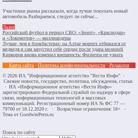
Участники рынка рассказали, когда лучше покупать новый
автомобиль Разбираемся, следует ли сейчас...
Далее
Российский футбол в период СВО: «Зенит», «Краснодар»
и «Локомотив» — миллиардеры
Лучше, чем в блокбастерах: на Алтае морпех отбивался от
медведя и сам запустил себе сердце после удара молнией
Киркоров вновь изменил внешность: Филиппа не узнать
Карта сайта
·
Политика конфиденциальности
·
Редакция
©
2026
ИА "Информационное агентство "Вести Инфо"
·
Свежие новости, государство, политика, обсуждения, статьи.
· ИА «Информационное агентство «Вести Инфо»
зарегистрировано Федеральной службой по надзору в сфере
связи, информационных технологий и массовых
коммуникаций. Регистрационный номер ИА № ФС 77 —
79700 от 18.12.2020 г. · Возрастные ограничения: 18+
·
Тема от GoodwinPress.ru
Поиск по сайту