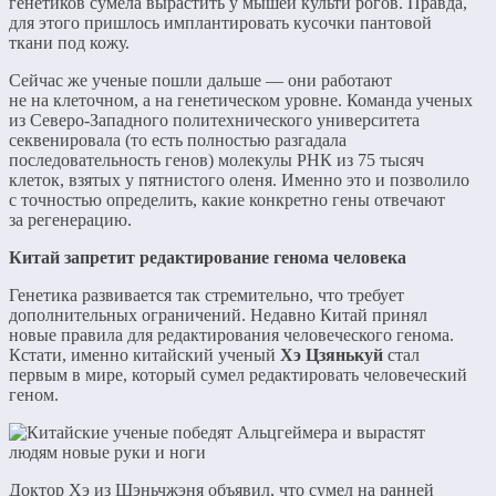
генетиков сумела вырастить у мышей культи рогов. Правда,
для этого пришлось имплантировать кусочки пантовой
ткани под кожу.
Сейчас же ученые пошли дальше — они работают
не на клеточном, а на генетическом уровне. Команда ученых
из Северо-Западного политехнического университета
секвенировала (то есть полностью разгадала
последовательность генов) молекулы РНК из 75 тысяч
клеток, взятых у пятнистого оленя. Именно это и позволило
с точностью определить, какие конкретно гены отвечают
за регенерацию.
Китай запретит редактирование генома человека
Генетика развивается так стремительно, что требует
дополнительных ограничений. Недавно Китай принял
новые правила для редактирования человеческого генома.
Кстати, именно китайский ученый
Хэ Цзянькуй
стал
первым в мире, который сумел редактировать человеческий
геном.
Доктор Хэ из Шэньчжэня объявил, что сумел на ранней