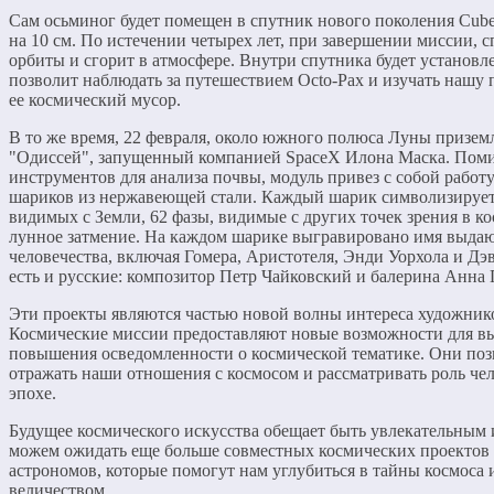
Сам осьминог будет помещен в спутник нового поколения Cubes
на 10 см. По истечении четырех лет, при завершении миссии, с
орбиты и сгорит в атмосфере. Внутри спутника будет установле
позволит наблюдать за путешествием Octo-Pax и изучать нашу
ее космический мусор.
В то же время, 22 февраля, около южного полюса Луны призем
"Одиссей", запущенный компанией SpaceX Илона Маска. Пом
инструментов для анализа почвы, модуль привез с собой рабо
шариков из нержавеющей стали. Каждый шарик символизирует 
видимых с Земли, 62 фазы, видимые с других точек зрения в ко
лунное затмение. На каждом шарике выгравировано имя выда
человечества, включая Гомера, Аристотеля, Энди Уорхола и Дэ
есть и русские: композитор Петр Чайковский и балерина Анна 
Эти проекты являются частью новой волны интереса художнико
Космические миссии предоставляют новые возможности для в
повышения осведомленности о космической тематике. Они по
отражать наши отношения с космосом и рассматривать роль че
эпохе.
Будущее космического искусства обещает быть увлекательны
можем ожидать еще больше совместных космических проектов
астрономов, которые помогут нам углубиться в тайны космоса 
величеством.