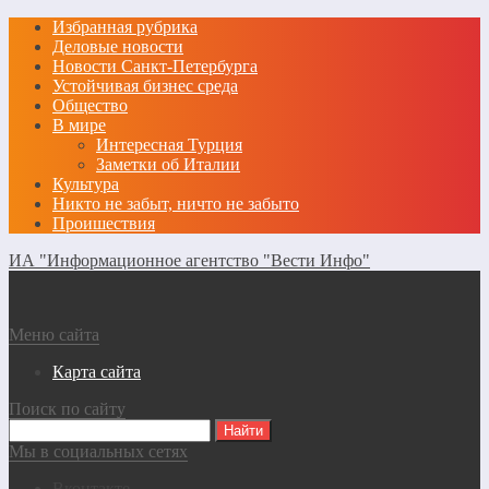
Избранная рубрика
Деловые новости
Новости Санкт-Петербурга
Устойчивая бизнес среда
Общество
В мире
Интересная Турция
Заметки об Италии
Культура
Никто не забыт, ничто не забыто
Проишествия
ИА "Информационное агентство "Вести Инфо"
Меню сайта
Карта сайта
Поиск по сайту
Мы в социальных сетях
Вконтакте