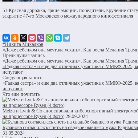
51 Красная дорожка, яркие эмоции, победители, вручение стат
закрытие 47-го Московского международного кинофестиваля
#Никита Михалков
«Даже ребенком она мечтала уехать». Как росла Мелания Трам
Предыдущая запись
«Даже ребенком она мечтала уехать». Как росла Мелания Трам
«Гадкая сестра» и еще два отличных ужастика с ММКФ-2025, к
испугают
Следующая запись
«Гадкая сестра» и еще два отличных ужастика с ММКФ-2025, к
испугают
Что еще почитать
Meizu и Lynk & Co анонсировали киберспортивный электром
на процессоре Ryzen (4 фото)
29.09.2024
Буланова согласилась спеть на свадьбе бывшего мужа Радимова
31.05.2024