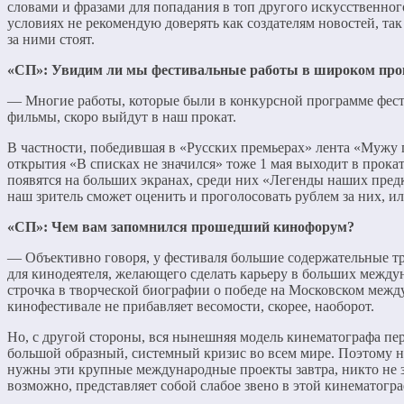
словами и фразами для попадания в топ другого искусственног
условиях не рекомендую доверять как создателям новостей, так
за ними стоят.
«СП»: Увидим ли мы фестивальные работы в широком про
— Многие работы, которые были в конкурсной программе фест
фильмы, скоро выйдут в наш прокат.
В частности, победившая в «Русских премьерах» лента «Мужу
открытия «В списках не значился» тоже 1 мая выходит в прока
появятся на больших экранах, среди них «Легенды наших предк
наш зритель сможет оценить и проголосовать рублем за них, ил
«СП»: Чем вам запомнился прошедший кинофорум?
— Объективно говоря, у фестиваля большие содержательные тр
для кинодеятеля, желающего сделать карьеру в больших между
строчка в творческой биографии о победе на Московском меж
кинофестивале не прибавляет весомости, скорее, наоборот.
Но, с другой стороны, вся нынешняя модель кинематографа пе
большой образный, системный кризис во всем мире. Поэтому не
нужны эти крупные международные проекты завтра, никто не з
возможно, представляет собой слабое звено в этой кинематогр