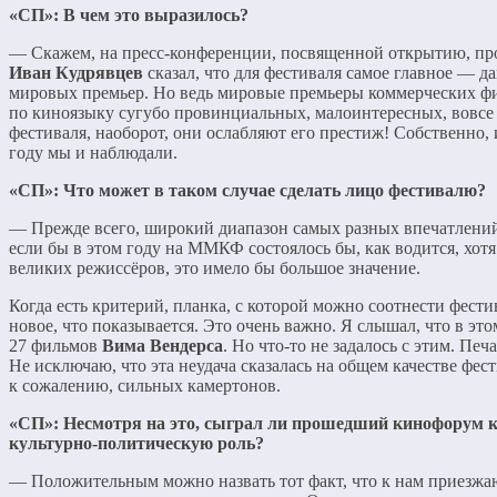
«СП»: В чем это выразилось?
— Скажем, на пресс-конференции, посвященной открытию, п
Иван Кудрявцев
сказал, что для фестиваля самое главное — д
мировых премьер. Но ведь мировые премьеры коммерческих фи
по киноязыку сугубо провинциальных, малоинтересных, вовсе
фестиваля, наоборот, они ослабляют его престиж! Собственно,
году мы и наблюдали.
«СП»: Что может в таком случае сделать лицо фестивалю?
— Прежде всего, широкий диапазон самых разных впечатлений
если бы в этом году на ММКФ состоялось бы, как водится, хот
великих режиссёров, это имело бы большое значение.
Когда есть критерий, планка, с которой можно соотнести фести
новое, что показывается. Это очень важно. Я слышал, что в это
27 фильмов
Вима Вендерса
. Но что-то не задалось с этим. Печ
Не исключаю, что эта неудача сказалась на общем качестве фест
к сожалению, сильных камертонов.
«СП»: Несмотря на это, сыграл ли прошедший кинофорум 
культурно-политическую роль?
— Положительным можно назвать тот факт, что к нам приезжа