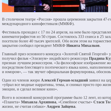
В столичном театре «Россия» прошла церемония закрытия 47-г
международного кинофестиваля (ММКФ).
Фестиваль проходил с 17 по 24 апреля, на нем было представле
кинематографистов из 50 стран. Состоялось 333 сеанса в 25 за
посетили более 40 тысяч зрителей. Обо всем этом на торжест
закрытия сообщил президент ММКФ
Никита Михалков
.
Главный приз основного конкурса «Золотой Святой Георгий» уе
получил фильм «Элизиум» индийского режиссера
Прадипа К
признан лучшим режиссером. «За философское изображение жи
посредством блестящего поэтического языка кино, наполненно
и юмором», — так звучит официальная формулировка, обосно
Один из членов жюри
Алексей Герман-младший
заявил на це
«убрал все модные нарративы, темы, и снимал просто про жизн
эмоции, и сделал великое кино».
Всего в основной конкурсной программе было 12 лент, из кото
«Планета»
Михаила Архипова
, «Семейное счастье»
Стаси То
жизни, не считая собаки»
Андрея Зайцева
.