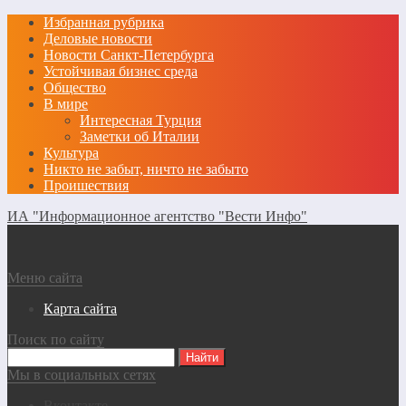
Избранная рубрика
Деловые новости
Новости Санкт-Петербурга
Устойчивая бизнес среда
Общество
В мире
Интересная Турция
Заметки об Италии
Культура
Никто не забыт, ничто не забыто
Проишествия
ИА "Информационное агентство "Вести Инфо"
Меню сайта
Карта сайта
Поиск по сайту
Мы в социальных сетях
Вконтакте