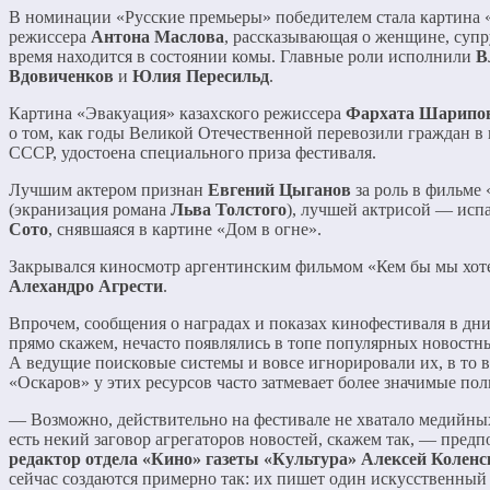
В номинации «Русские премьеры» победителем стала картина
режиссера
Антона Маслова
, рассказывающая о женщине, супр
время находится в состоянии комы. Главные роли исполнили
В
Вдовиченков
и
Юлия Пересильд
.
Картина «Эвакуация» казахского режиссера
Фархата Шарипо
о том, как годы Великой Отечественной перевозили граждан в
СССР, удостоена специального приза фестиваля.
Лучшим актером признан
Евгений Цыганов
за роль в фильме 
(экранизация романа
Льва Толстого
), лучшей актрисой — исп
Сото
, снявшаяся в картине «Дом в огне».
Закрывался киносмотр аргентинским фильмом «Кем бы мы хот
Алехандро Агрести
.
Впрочем, сообщения о наградах и показах кинофестиваля в дни
прямо скажем, нечасто появлялись в топе популярных новостны
А ведущие поисковые системы и вовсе игнорировали их, в то в
«Оскаров» у этих ресурсов часто затмевает более значимые по
— Возможно, действительно на фестивале не хватало медийны
есть некий заговор агрегаторов новостей, скажем так, — пред
редактор отдела «Кино» газеты «Культура»
Алексей Коленс
сейчас создаются примерно так: их пишет один искусственны