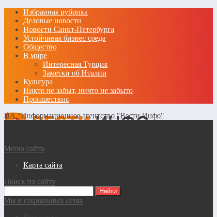
Избранная рубрика
Деловые новости
Новости Санкт-Петербурга
Устойчивая бизнес среда
Общество
В мире
Интересная Турция
Заметки об Италии
Культура
Никто не забыт, ничто не забыто
Проишествия
ИА "Информационное агентство "Вести Инфо"
Меню сайта
Карта сайта
Поиск по сайту
Мы в социальных сетях
Вконтакте