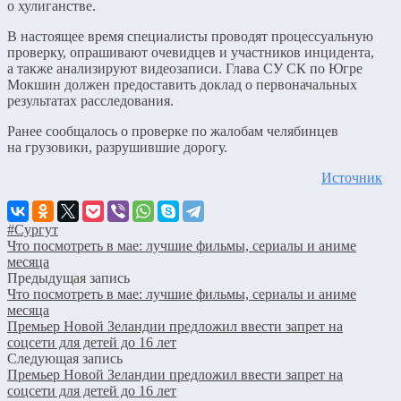
о хулиганстве.
В настоящее время специалисты проводят процессуальную
проверку, опрашивают очевидцев и участников инцидента,
а также анализируют видеозаписи. Глава СУ СК по Югре
Мокшин должен предоставить доклад о первоначальных
результатах расследования.
Ранее сообщалось о проверке по жалобам челябинцев
на грузовики, разрушившие дорогу.
Источник
#Сургут
Что посмотреть в мае: лучшие фильмы, сериалы и аниме
месяца
Предыдущая запись
Что посмотреть в мае: лучшие фильмы, сериалы и аниме
месяца
Премьер Новой Зеландии предложил ввести запрет на
соцсети для детей до 16 лет
Следующая запись
Премьер Новой Зеландии предложил ввести запрет на
соцсети для детей до 16 лет