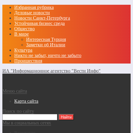
Избранная рубрика
Деловые новости
Новости Санкт-Петербурга
Устойчивая бизнес среда
Общество
В мире
Интересная Турция
Заметки об Италии
Культура
Никто не забыт, ничто не забыто
Проишествия
ИА "Информационное агентство "Вести Инфо"
Меню сайта
Карта сайта
Поиск по сайту
Мы в социальных сетях
Вконтакте