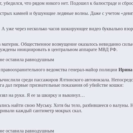
, убедился, что рядом никого нет. Подошел к балюстраде и сбро
острых камней и бушующие ледяные волны. Даже с учетом «девят
 А уже через несколько часов шокирующее видео буквально взор
а материк. Общественное возмущение оказалось невиданно силь
ынуждены инициировать в центральном аппарате МВД РФ.
правоохранительного ведомства генерал-майор полиции
Ирина
вычислили среди пассажиров Ялтинского автовокзала. Непосред
га дал первые признательные показания об убийстве кошки:
взял на руки. Я ее за шкирку и выкинул…
сь найти свою Муську. Хотя бы тело, разбившееся о валуны. На
ривали каждый сантиметр мокрых скал.