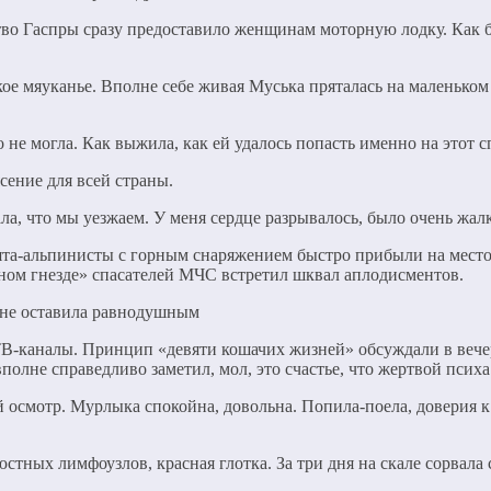
тво Гаспры сразу предоставило женщинам моторную лодку. Как 
кое мяуканье. Вполне себе живая Муська пряталась на маленько
не могла. Как выжила, как ей удалось попасть именно на этот с
сение для всей страны.
ла, что мы уезжаем. У меня сердце разрывалось, было очень жал
та-альпинисты с горным снаряжением быстро прибыли на место
ном гнезде» спасателей МЧС встретил шквал аплодисментов.
В-каналы. Принцип «девяти кошачих жизней» обсуждали в вечер
олне справедливо заметил, мол, это счастье, что жертвой психа 
осмотр. Мурлыка спокойна, довольна. Попила-поела, доверия к 
тных лимфоузлов, красная глотка. За три дня на скале сорвала 