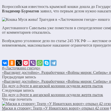
Всероссийская известность крымской кошки дошла до Государ
Владимир Бурматов
заявил, что первым делом нужно наказать
Арестованного Савельева уже поместили в спецотделение сим
от комментариев отказались.
Возбуждено уголовное дело по статье 245 УК РФ — жестокое о
невменяемым, максимальное наказание ограничится принудит
#«Ласточкино гнездо»
«Выглядит достойно». Разработчики «Войны миров: Сибирь» п
Предыдущая запись
«Выглядит достойно». Разработчики «Войны миров: Сибирь» п
По делу о бунте в ангарской колонии осудили жертв пыток
Следующая запись
По делу о бунте в ангарской колонии осудили жертв пыток
Что еще почитать
Маски в сторону: Театр «У Никитских ворот» открыл 42 сезон