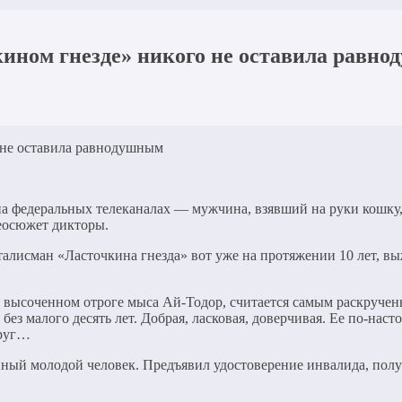
кином гнезде» никого не оставила равн
 федеральных телеканалах — мужчина, взявший на руки кошку, в
еосюжет дикторы.
 талисман «Ласточкина гнезда» вот уже на протяжении 10 лет, 
на высоченном отроге мыса Ай-Тодор, считается самым раскруч
з малого десять лет. Добрая, ласковая, доверчивая. Ее по-нас
друг…
нный молодой человек. Предъявил удостоверение инвалида, полу