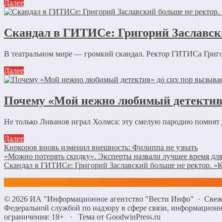
Далее
Скандал в ГИТИСе: Григорий Заславск
В театральном мире — громкий скандал. Ректор ГИТИСа Григори
Далее
Почему «Мой нежно любимый детектив»
Не только Ливанов играл Холмса: эту смелую пародию помнят
Далее
Киркоров вновь изменил внешность: Филиппа не узнать
«Можно потерять скидку». Эксперты назвали лучшее время д
Скандал в ГИТИСе: Григорий Заславский больше не ректор. 
©
2026
ИА "Информационное агентство "Вести Инфо"
·
Свеж
Федеральной службой по надзору в сфере связи, информацио
ограничения: 18+
·
Тема от GoodwinPress.ru