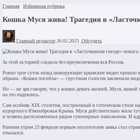
Главная
Избранная рубрика
Кошка Муся жива! Трагедия в «Ласточ
Главный редактор
26.02.2025
Обсудить
За этой историей следила без преувеличения вся Россия.
Ровно трое суток назад шокирующие крымские видео прошло на
обрыва. «Кошка погибла» — грустным голосом заключали вид
Но — не зря говорят, что у кошки девять жизней. Муся, живой
на это надеялись.
Сам особняк ХIХ столетия, построенный в готическом стиле 
курортного Южнобрежья Крыма. Муся действительно жила тут бе
и хозяева расположенных рядом сувенирных павильонов. И в
Ранним утром 23 февраля первым посетителем замка стал стра
отказался.