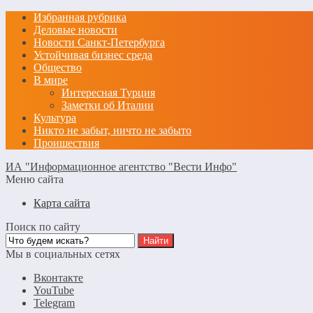
Избранная рубрика
Деловые новости
Новости Санкт-Петербурга
Устойчивая бизнес среда
Общество
В мире
Интересная Турция
Заметки об Италии
Культура
Никто не забыт, ничто не забыто
Проишествия
ИА "Информационное агентство "Вести Инфо"
Меню сайта
Карта сайта
Поиск по сайту
Мы в социальных сетях
Вконтакте
YouTube
Telegram