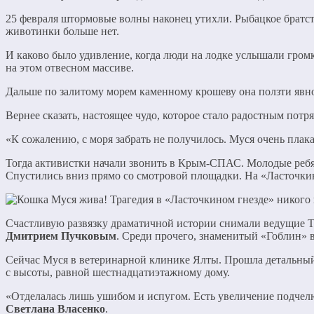
25 февраля штормовые волны наконец утихли. Рыбацкое братс
животинки больше нет.
И каково было удивление, когда люди на лодке услышали гром
на этом отвесном массиве.
Дальше по залитому морем каменному крошеву она ползти явно 
Вернее сказать, настоящее чудо, которое стало радостным потря
«К сожалению, с моря забрать не получилось. Муся очень плака
Тогда активистки начали звонить в Крым-СПАС. Молодые ребя
Спустились вниз прямо со смотровой площадки. На «Ласточки
Счастливую развязку драматичной истории снимали ведущие Т
Дмитрием Пучковым
. Среди прочего, знаменитый «Гоблин» вп
Сейчас Муся в ветеринарной клинике Ялты. Прошла детальный 
с высоты, равной шестнадцатиэтажному дому.
«Отделалась лишь ушибом и испугом. Есть увеличение подчелюс
Светлана Власенко
.