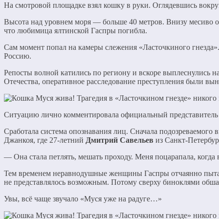
На смотровой площадке взял кошку в руки. Оглядевшись вокруг
Высота над уровнем моря — больше 40 метров. Внизу месиво 
что любимица ялтинской Гаспры погибла.
Сам момент попал на камеры слежения «Ласточкиного гнезда».
Россию.
Репосты волной катились по региону и вскоре выплеснулись н
Отечества, оперативное расследование преступления были в
Ситуацию лично комментировала официальный представитель 
Сработала система опознавания лиц. Сначала подозреваемого 
Джанкоя, где 27-летний
Дмитрий Савельев
из Санкт-Петербур
— Она стала петлять, мешать проходу. Меня поцарапала, когда 
Тем временем неравнодушные женщины Гаспры отчаянно пытали
не представлялось возможным. Потому сверху биноклями обша
Увы, всё чаще звучало «Муся уже на радуге…»