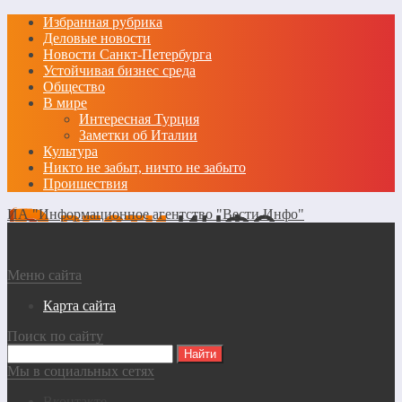
Избранная рубрика
Деловые новости
Новости Санкт-Петербурга
Устойчивая бизнес среда
Общество
В мире
Интересная Турция
Заметки об Италии
Культура
Никто не забыт, ничто не забыто
Проишествия
ИА "Информационное агентство "Вести Инфо"
Меню сайта
Карта сайта
Поиск по сайту
Мы в социальных сетях
Вконтакте