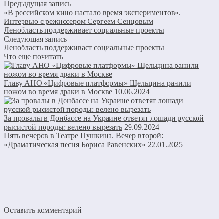
Предыдущая запись
«В российском кино настало время экспериментов».
Интервью с режиссером Сергеем Сенцовым
Ленобласть поддерживает социальные проекты
Следующая запись
Ленобласть поддерживает социальные проекты
Что еще почитать
Главу АНО «Цифровые платформы» Щельцина ранили
ножом во время драки в Москве
10.06.2024
За провалы в Донбассе на Украине ответят лошади русской
рысистой породы: велено вырезать
29.09.2024
Пять вечеров в Театре Пушкина. Вечер второй:
«Драматическая песня Бориса Равенских»
22.01.2025
Оставить комментарий