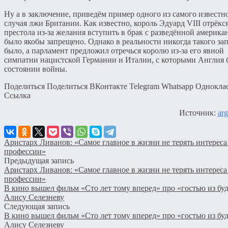
Ну а в заключение, приведём пример одного из самого известн
случая лжи Британии. Как известно, король Эдуард VIII отрёкся
престола из-за желания вступить в брак с разведённой америка
было якобы запрещено. Однако в реальности никогда такого зап
было, а парламент предложил отречься королю из-за его явной
симпатии нацистской Германии и Италии, с которыми Англия 
состоянии войны.
Поделиться Поделиться ВКонтакте Telegram Whatsapp Однокла
Cсылка
Источник:
arg
Аристарх Ливанов: «Самое главное в жизни не терять интереса
профессии»
Предыдущая запись
Аристарх Ливанов: «Самое главное в жизни не терять интереса
профессии»
В кино вышел фильм «Сто лет тому вперед» про «гостью из бу
Алису Селезневу
Следующая запись
В кино вышел фильм «Сто лет тому вперед» про «гостью из бу
Алису Селезневу