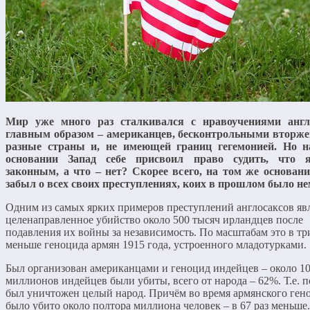
Мир уже много раз сталкивался с нравоучениями англо
главным образом – американцев, бесконтрольными вторж
разные страны и, не имеющей границ гегемонией. Но н
основании Запад себе присвоил право судить, что я
законным, а что – нет? Скорее всего, на том же основани
забыл о всех своих преступлениях, коих в прошлом было не
Одним из самых ярких примеров преступлений англосаксов яв
целенаправленное убийство около 500 тысяч ирландцев после
подавления их войны за независимость. По масштабам это в тр
меньше геноцида армян 1915 года, устроенного младотурками.
Был организован американцами и геноцид индейцев – около 1
миллионов индейцев были убиты, всего от народа – 62%. Т.е. п
был уничтожен целый народ. Причём во время армянского ген
было убито около полтора миллиона человек – в 67 раз меньше.