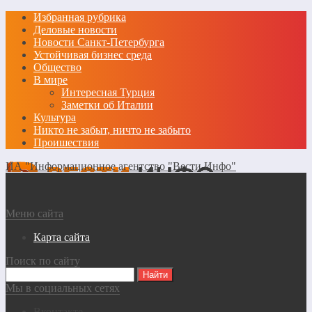
Избранная рубрика
Деловые новости
Новости Санкт-Петербурга
Устойчивая бизнес среда
Общество
В мире
Интересная Турция
Заметки об Италии
Культура
Никто не забыт, ничто не забыто
Проишествия
ИА "Информационное агентство "Вести Инфо"
Меню сайта
Карта сайта
Поиск по сайту
Мы в социальных сетях
Вконтакте