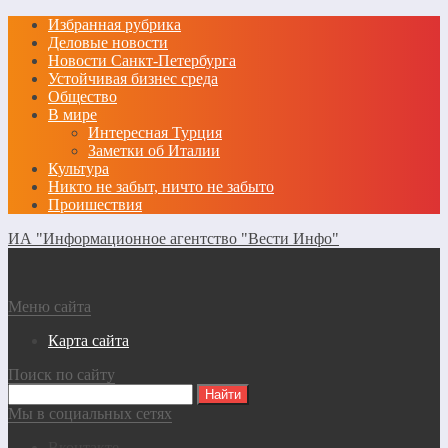
Избранная рубрика
Деловые новости
Новости Санкт-Петербурга
Устойчивая бизнес среда
Общество
В мире
Интересная Турция
Заметки об Италии
Культура
Никто не забыт, ничто не забыто
Проишествия
ИА "Информационное агентство "Вести Инфо"
Меню сайта
Карта сайта
Поиск по сайту
Мы в социальных сетях
Вконтакте