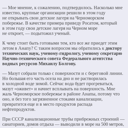
— Мое мнение, к сожалению, подтвердилось. Насколько мне
известно, крупные организации решили в этом году
не открывать свои детские лагеря на Черноморском
побережье. В качестве примера приведу Росатом, который
в этом году свои детские лагеря на Черном море
не откроет, — подытожил ученый.
К чему стоит быть готовыми тем, кто все же приедет этим
летом в Анапу? С таким вопросом мы обратились к
доктору
технических наук, ученому-гидрологу, ученому секретарю
Научно-технического совета Федерального агентства
водных ресурсов
Михаилу Болгову.
— Мазут собрали только с поверхности и с береговой линии.
Но большая его часть осела на дно и не растворилась
в холодной воде зимой. Сейчас вода будет прогреваться,
мазут «оживет» и начнет всплывать на поверхность. Мне
жаль Черноморское побережье в районе Анапы, потому что
оно, и без того загрязненное стоками канализации,
превратится еще и в место продуктов распада
нефтепродуктов.
При СССР канализационные трубы прибрежных строений —
санаториев, домов отдыха — выводили в море на 500 метров,