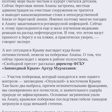
поэтому море было чистым и курорт считался детским.
Сейчас береговая линия Анапы застроена, местная
администрация на очистные сооружения не тратится
и выводит канализационные стоки в непосредственной
близи от береговой линии. Именно поэтому многие поездки
в Анапу заканчиваются ротавирусной инфекцией. Сейчас
к этому присоединится еще и мало изученная медиками
реакция на распад нефтепродуктов. В том, что летом мазут
принесет к берегу и на пляжи, я практически уверен, —
говорит эксперт.
А вот ситуация в Крыму выглядит куда более
оптимистичной, нежели на побережье Анапы. О том, что
сейчас происходит с морем в районе полуострова,
«Свободной прессе» рассказал
директор ФГБУ
«Заповедный Крым» Артур Мурзаханов
:
— Участок побережья, который находится в зоне нашего
контроля — заповедник «Опукский» в восточном Крыму.
Там было два выброса, причем незначительными фракциями,
мы своевременно все почистили, и значительного ущерба
природе не зафиксировано. Основные загрязнения ушли
на Анапу, крымское побережье последствия гибели танкеров
затронули в куда меньшей степени.