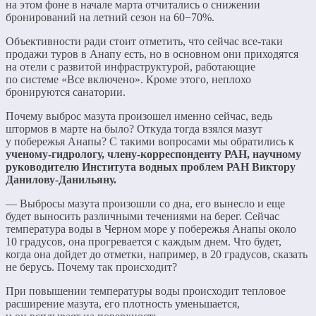
на этом фоне в начале марта отчитались о снижении
бронирований на летний сезон на 60−70%.
Объективности ради стоит отметить, что сейчас все-таки
продажи туров в Анапу есть, но в основном они приходятся
на отели с развитой инфраструктурой, работающие
по системе «Все включено». Кроме этого, неплохо
бронируются санатории.
Почему выброс мазута произошел именно сейчас, ведь
штормов в марте на было? Откуда тогда взялся мазут
у побережья Анапы? С такими вопросами мы обратились к
ученому-гидрологу, члену-корреспонденту РАН, научному
руководителю Института водных проблем РАН Виктору
Данилову-Данильяну.
— Выбросы мазута произошли со дна, его вынесло и еще
будет выносить различными течениями на берег. Сейчас
температура воды в Черном море у побережья Анапы около
10 градусов, она прогревается с каждым днем. Что будет,
когда она дойдет до отметки, например, в 20 градусов, сказать
не берусь. Почему так происходит?
При повышении температуры воды происходит тепловое
расширение мазута, его плотность уменьшается,