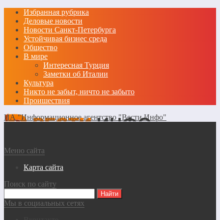
Избранная рубрика
Деловые новости
Новости Санкт-Петербурга
Устойчивая бизнес среда
Общество
В мире
Интересная Турция
Заметки об Италии
Культура
Никто не забыт, ничто не забыто
Проишествия
ИА "Информационное агентство "Вести Инфо"
Меню сайта
Карта сайта
Поиск по сайту
Мы в социальных сетях
Вконтакте