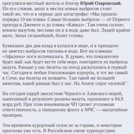
прогулялся местный житель и блогер
Юрий Озаровский
.
По его словам, запах в местах новых выбросов стоит
такой же, что и в первые дни катастрофы: «Мы прошли
порядка 10 км пляжа. Самые большие выбросы — от Первого
проезда в Джемете и до пляжа «Кавказ». Там очень сильно
воняло мазутом, местами он и в воде даже был. Людей крайне
мало. Запах сильнейший, болит голова.
Буквально два дня назад я купался в море, и в принципе
не заметил выбросов топлива в воде. Вот на пляжике
«Афалина» ноги испачкались. Я думаю, что показателен
будет май: как будет вести себя море, повторятся ли выбросы
мазута. Раньше у нас билеты на поезд раскупались в первый
час. Сегодня в любые близлежащие курорты, в тот же самый
в Сочи, вы билеты не возьмете. Там такой же большой
ажиотаж, какой раньше был у нас. На Анапу спрос нулевой".
На сегодня ущерб экосистеме Черного и Азовского морей,
нанесенный в результате разлива мазута, оценивают в 84,9
млрд руб. При этом виновникам ЧП грозит уголовная
ответственность, а танкерному флоту и МЧС — масштабные
проверки.
Тем временем курортный сезон не за горами, и некоторые
прогнозы уже есть. В Российском союзе туриндустрии