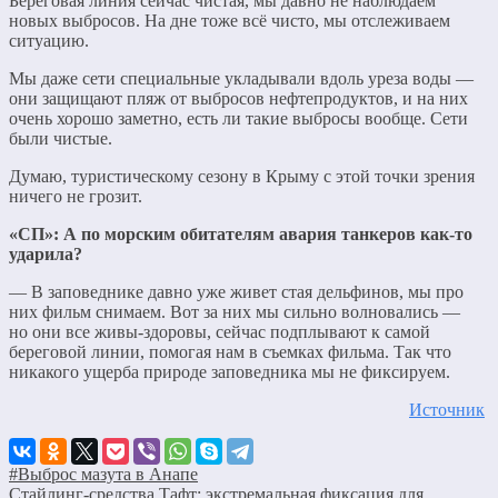
Береговая линия сейчас чистая, мы давно не наблюдаем
новых выбросов. На дне тоже всё чисто, мы отслеживаем
ситуацию.
Мы даже сети специальные укладывали вдоль уреза воды —
они защищают пляж от выбросов нефтепродуктов, и на них
очень хорошо заметно, есть ли такие выбросы вообще. Сети
были чистые.
Думаю, туристическому сезону в Крыму с этой точки зрения
ничего не грозит.
«СП»: А по морским обитателям авария танкеров как-то
ударила?
— В заповеднике давно уже живет стая дельфинов, мы про
них фильм снимаем. Вот за них мы сильно волновались —
но они все живы-здоровы, сейчас подплывают к самой
береговой линии, помогая нам в съемках фильма. Так что
никакого ущерба природе заповедника мы не фиксируем.
Источник
#Выброс мазута в Анапе
Стайлинг-средства Тафт: экстремальная фиксация для