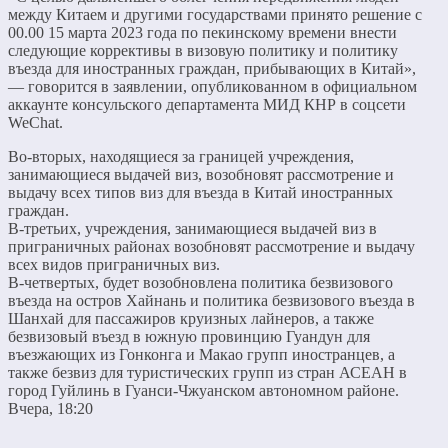
между Китаем и другими государствами принято решение с
00.00 15 марта 2023 года по пекинскому времени внести
следующие коррективы в визовую политику и политику
въезда для иностранных граждан, прибывающих в Китай»,
— говорится в заявлении, опубликованном в официальном
аккаунте консульского департамента МИД КНР в соцсети
WeChat.
Во-вторых, находящиеся за границей учреждения,
занимающиеся выдачей виз, возобновят рассмотрение и
выдачу всех типов виз для въезда в Китай иностранных
граждан.
В-третьих, учреждения, занимающиеся выдачей виз в
приграничных районах возобновят рассмотрение и выдачу
всех видов приграничных виз.
В-четвертых, будет возобновлена политика безвизового
въезда на остров Хайнань и политика безвизового въезда в
Шанхай для пассажиров круизных лайнеров, а также
безвизовый въезд в южную провинцию Гуандун для
въезжающих из Гонконга и Макао групп иностранцев, а
также безвиз для туристических групп из стран АСЕАН в
город Гуйлинь в Гуанси-Чжуанском автономном районе.
Вчера, 18:20