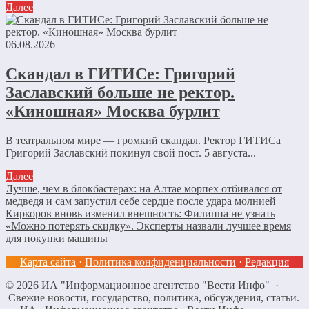
Далее
06.08.2026
Скандал в ГИТИСе: Григорий
Заславский больше не ректор.
«Киношная» Москва бурлит
В театральном мире — громкий скандал. Ректор ГИТИСа
Григорий Заславский покинул свой пост. 5 августа...
Далее
Лучше, чем в блокбастерах: на Алтае морпех отбивался от
медведя и сам запустил себе сердце после удара молнией
Киркоров вновь изменил внешность: Филиппа не узнать
«Можно потерять скидку». Эксперты назвали лучшее время
для покупки машины
Карта сайта
·
Политика конфиденциальности
·
Редакция
©
2026
ИА "Информационное агентство "Вести Инфо"
·
Свежие новости, государство, политика, обсуждения, статьи.