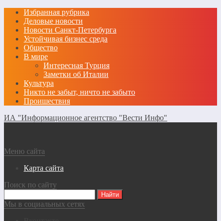
Избранная рубрика
Деловые новости
Новости Санкт-Петербурга
Устойчивая бизнес среда
Общество
В мире
Интересная Турция
Заметки об Италии
Культура
Никто не забыт, ничто не забыто
Проишествия
ИА "Информационное агентство "Вести Инфо"
Меню сайта
Карта сайта
Поиск по сайту
Мы в социальных сетях
Вконтакте