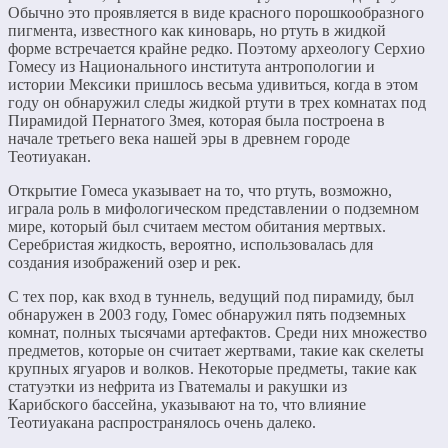
Обычно это проявляется в виде красного порошкообразного
пигмента, известного как киноварь, но ртуть в жидкой
форме встречается крайне редко. Поэтому археологу Серхио
Гомесу из Национального института антропологии и
истории Мексики пришлось весьма удивиться, когда в этом
году он обнаружил следы жидкой ртути в трех комнатах под
Пирамидой Пернатого Змея, которая была построена в
начале третьего века нашей эры в древнем городе
Теотиуакан.
Открытие Гомеса указывает на то, что ртуть, возможно,
играла роль в мифологическом представлении о подземном
мире, который был считаем местом обитания мертвых.
Серебристая жидкость, вероятно, использовалась для
создания изображений озер и рек.
С тех пор, как вход в туннель, ведущий под пирамиду, был
обнаружен в 2003 году, Гомес обнаружил пять подземных
комнат, полных тысячами артефактов. Среди них множество
предметов, которые он считает жертвами, такие как скелеты
крупных ягуаров и волков. Некоторые предметы, такие как
статуэтки из нефрита из Гватемалы и ракушки из
Карибского бассейна, указывают на то, что влияние
Теотиуакана распространялось очень далеко.