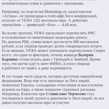
незначительная сумма в сравнении с призовыми.
Например, по подсчетам Metaratings.ru, казахстанская
«Астана», не прошедшая в плей-офф Лиги конференций,
получит от УЕФА 5,82 миллиона евро. А дебютант
еврокубков — армянский «Ноа» — 4,68 млн.
Ко всему прочему, УЕФА продолжает перечислять РФС
и положенные по монетизации медиаправа деньги.
По данным РБК, сумма может достигнуть 800 миллионов
рублей, если сборная проведет десять товарищеских встреч.
Если меньше, УЕФА может уменьшить перечисления. Скорее
всего, это один из факторов, почему команда
Валерия
Карпина
готова играть даже с Гренадой и Замбией. Кроме
того, эти матчи идут в зачет ФИФА, в итоге сборная
в рейтинге не теряет, а даже поднимается.
И это только часть средств, которые доступны европейским
федерациям. Ведь еще есть призовые за Лигу наций,
чемпионат Европы, солидарные отчисления за выступление
игроков на Евро, а также покрытие страховых расходов.
Например, Казахстан при
Станиславе Черчесове
стал
последним в своей группе в дивизионе в Лиги наций, но все
равно получил миллион евро за участие.