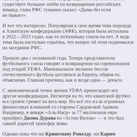
существует большое лобби по возвращению российских
команд, глава РФС туманно сказал: «Дыма без огня
не бывает».
И вот что интересно. Популярная в свое время тема перехода
в Азиатскую конфедерацию (АФК), которая была актуальна
в 2022—2023 годах, как-то потихоньку сошла на нет. А ведь
тема была настолько серьёзна, что вопрос об этом поднимался
на заседании РФС.
Прошло два с половиной года. Теперь представители
футбольного союза говорят о возвращении на соревнования
под эгидой УЕФА. Маниакальное желание боссов
отечественного футбола цепляться за Европу, общем-то,
объяснимо. Главная причина, как и везде одна — деньги.
С экономической точки зрения УЕФА превосходит все
другие конфедерации. Несмотря на то, что азиатский футбол
все громче гремит на весь мир. Но всё это из-за огромных
финансовых вливаний со стороны Саудовской Аравии.
Например, в январе «Аль-Наср» за 77 миллионов евро
приобрел
Джона Дурана
из «Астон Виллы» — и это был
самый дорогой трансфер зимы.
Однако пока что ни
Криштиану Роналду
, ни
Карим