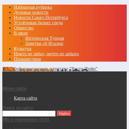
Избранная рубрика
Деловые новости
Новости Санкт-Петербурга
Устойчивая бизнес среда
Общество
В мире
Интересная Турция
Заметки об Италии
Культура
Никто не забыт, ничто не забыто
Проишествия
ИА "Информационное агентство "Вести Инфо"
Меню сайта
Карта сайта
Поиск по сайту
Мы в социальных сетях
Вконтакте