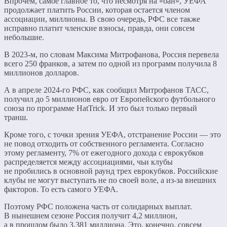
Впрочем, самое главное то, что несмотря на «бан», УЕФА
продолжает платить России, которая остается членом
ассоциации, миллионы. В свою очередь, РФС все также
исправно платит членские взносы, правда, они совсем
небольшие.
В 2023-м, по словам Максима Митрофанова, Россия перевела
всего 250 франков, а затем по одной из программ получила 8
миллионов долларов.
А в апреле 2024-го РФС, как сообщил Митрофанов ТАСС,
получил до 5 миллионов евро от Европейского футбольного
союза по программе HatTrick. И это был только первый
транш.
Кроме того, с точки зрения УЕФА, отстранение России — это
не повод отходить от собственного регламента. Согласно
этому регламенту, 7% от ежегодного дохода с еврокубков
распределяется между ассоциациями, чьи клубы
не пробились в основной раунд трех еврокубков. Российские
клубы не могут выступать не по своей воле, а из-за внешних
факторов. То есть самого УЕФА.
Поэтому РФС положена часть от солидарных выплат.
В нынешнем сезоне Россия получит 4,2 миллион,
а в прошлом было 3,381 миллиона. Это, конечно, совсем