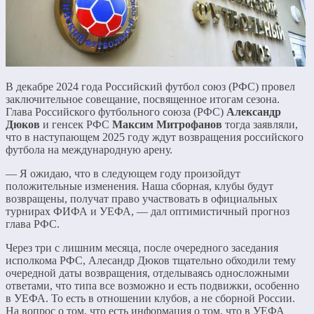
В декабре 2024 года Российский футбол союз (РФС) провел
заключительное совещание, посвященное итогам сезона.
Глава Российского футбольного союза (РФС)
Александр
Дюков
и генсек РФС
Максим Митрофанов
тогда заявляли,
что в наступающем 2025 году ждут возвращения российского
футбола на международную арену.
— Я ожидаю, что в следующем году произойдут
положительные изменения. Наша сборная, клубы будут
возвращены, получат право участвовать в официальных
турнирах ФИФА и УЕФА, — дал оптимистичный прогноз
глава РФС.
Через три с лишним месяца, после очередного заседания
исполкома РФС, Алесандр Дюков тщательно обходили тему
очередной даты возвращения, отделываясь односложными
ответами, что типа все возможно и есть подвижки, особенно
в УЕФА. То есть в отношении клубов, а не сборной России.
На вопрос о том, что есть информация о том, что в УЕФА