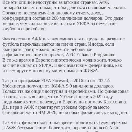
Все эти опции недоступны азиатским странам. АФК
не зарабатывает столько, чтобы делиться со своими членами.
Согласно последнему финансовому отчету, доход
конфедерации составил 266 миллионов долларов. Это даже
меньше, чем солидарные выплаты в УЕФА за неучастие
клубов в еврокубках!
Фактически в АФК вся экономическая нагрузка на развитие
футбола перекладывается на плечи стран. Иногда, если
выиграть грант, можно получить небольшое
софинансирование по проекту AFC Enhance Programme.
В то же время в Европе гипотетически можно жить только
за счет выплат от УЕФА. Плюс азиатским федерациям, как
и всем другим по всему миру, помогает ФИФА.
Так, по программе FIFA Forward, с 2016-го по 2022-й
Узбекистан получил от ФИФА 9,9 миллиона долларов.
Только эта же опция доступна и европейцами. Но финансовая
разница столь велика, что в Узбекистане и в 2025 году
поднимается тема перехода в Европу по примеру Казахстана.
Да, игра в АФК гарантирует узбекам борьбу за место
финальной части ЧМ-2026, но особых финансовых выгод нет.
Так что с финансовой точки зрения поднимать тему перехода
в АФК бессмысленно. Более того, перелеты по всей Азии