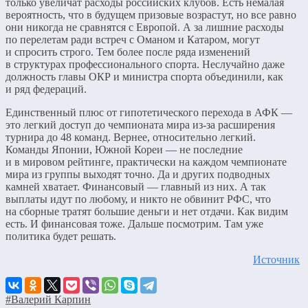
только увеличат расходы российских клубов. Есть немалая
вероятность, что в будущем призовые возрастут, но все равно
они никогда не сравнятся с Европой. А за лишние расходы
по перелетам ради встреч с Оманом и Катаром, могут
и спросить строго. Тем более после ряда изменений
в структурах профессионального спорта. Неслучайно даже
должность главы ОКР и министра спорта объединили, как
и ряд федераций.
Единственный плюс от гипотетического перехода в АФК —
это легкий доступ до чемпионата мира из-за расширения
турнира до 48 команд. Вернее, относительно легкий.
Команды Японии, Южной Кореи — не последние
и в мировом рейтинге, практически на каждом чемпионате
мира из группы выходят точно. Да и других подводных
камней хватает. Финансовый — главный из них. А так
выплаты идут по любому, и никто не обвинит РФС, что
на сборные тратят большие деньги и нет отдачи. Как видим
есть. И финансовая тоже. Дальше посмотрим. Там уже
политика будет решать.
Источник
#Валерий Карпин