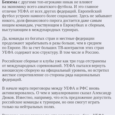
Бензема
с другими топ-игроками никак не влияют
на экономику всего азиатского футбола. И это главное
отличие УЕФА от всех других федераций. Европейский
футбол устроен намного более социальнее. Здесь не забывают
никого, доля финансового пирога достается даже самым
нищим командам, участвующим в Еврокубках и сборным,
выступающим в международных турнирах.
Да, команды из богатых стран и местные федерации
продолжают зарабатывать в разы больше, чем в среднем
по Европе. Но за счет больших ТВ-контрактов этих стран
УЕФА содержит всю структуру. В том числе и Россию.
Российские сборные и клубы уже как три года отстранены
от международных соревнований. УЕФА пытался вернуть
юношескую сборную на официальный уровень, но встретил
жесткое сопротивление со стороны ряда национальных
федераций.
В начале марта переговоры между УЕФА и РФС вновь
активизировались. О чем и завуалированно сказал Александр
Дюков. Известно, например, что есть предложение допустить
российские команды к турнирам, но они смогут играть
только на нейтральных полях.