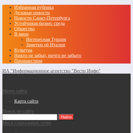
Избранная рубрика
Деловые новости
Новости Санкт-Петербурга
Устойчивая бизнес среда
Общество
В мире
Интересная Турция
Заметки об Италии
Культура
Никто не забыт, ничто не забыто
Проишествия
ИА "Информационное агентство "Вести Инфо"
Меню сайта
Карта сайта
Поиск по сайту
Мы в социальных сетях
Вконтакте